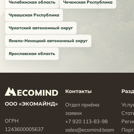
Челябинская область
Чеченская Республика
Чувашская Республика
Чукотский автономный округ
Ямало-Ненецкий автономный округ
Ярославская область
Контакты
Раз
ООО «ЭКОМАЙНД»
Отдел приёма
Услу
заявок
Стат
ОГРН
+7 920 113-83-98
Реги
1243600005637
sales@ecomind.team
Пор