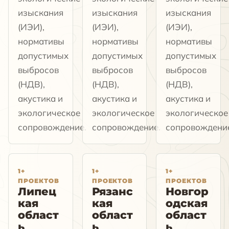
изыскания
изыскания
изыскания
(ИЭИ),
(ИЭИ),
(ИЭИ),
нормативы
нормативы
нормативы
допустимых
допустимых
допустимых
выбросов
выбросов
выбросов
(НДВ),
(НДВ),
(НДВ),
акустика и
акустика и
акустика и
экологическое
экологическое
экологическое
сопровождение.
сопровождение.
сопровождени
1+
1+
1+
ПРОЕКТОВ
ПРОЕКТОВ
ПРОЕКТОВ
Липец
Рязанс
Новгор
кая
кая
одская
област
област
област
ь
ь
ь