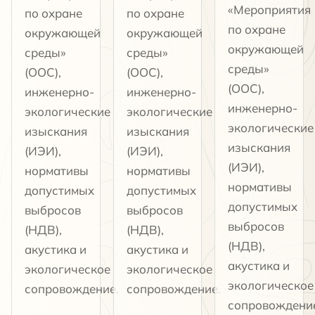
«Мероприятия
по охране
по охране
по охране
окружающей
окружающей
окружающей
среды»
среды»
среды»
(ООС),
(ООС),
(ООС),
инженерно-
инженерно-
инженерно-
экологические
экологические
экологические
изыскания
изыскания
изыскания
(ИЭИ),
(ИЭИ),
(ИЭИ),
нормативы
нормативы
нормативы
допустимых
допустимых
допустимых
выбросов
выбросов
выбросов
(НДВ),
(НДВ),
(НДВ),
акустика и
акустика и
акустика и
экологическое
экологическое
экологическое
сопровождение.
сопровождение.
сопровождени