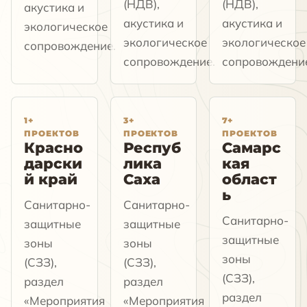
(НДВ),
(НДВ),
акустика и
акустика и
акустика и
экологическое
экологическое
экологическое
сопровождение.
сопровождение.
сопровождени
1+
3+
7+
ПРОЕКТОВ
ПРОЕКТОВ
ПРОЕКТОВ
Красно
Респуб
Самарс
дарски
лика
кая
й край
Саха
област
ь
Санитарно-
Санитарно-
Санитарно-
защитные
защитные
защитные
зоны
зоны
зоны
(СЗЗ),
(СЗЗ),
(СЗЗ),
раздел
раздел
раздел
«Мероприятия
«Мероприятия