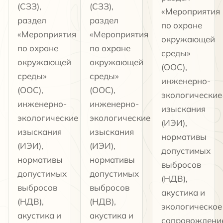
(СЗЗ),
(СЗЗ),
«Мероприятия
раздел
раздел
по охране
«Мероприятия
«Мероприятия
окружающей
по охране
по охране
среды»
окружающей
окружающей
(ООС),
среды»
среды»
инженерно-
(ООС),
(ООС),
экологические
инженерно-
инженерно-
изыскания
экологические
экологические
(ИЭИ),
изыскания
изыскания
нормативы
(ИЭИ),
(ИЭИ),
допустимых
нормативы
нормативы
выбросов
допустимых
допустимых
(НДВ),
выбросов
выбросов
акустика и
(НДВ),
(НДВ),
экологическое
акустика и
акустика и
сопровождени