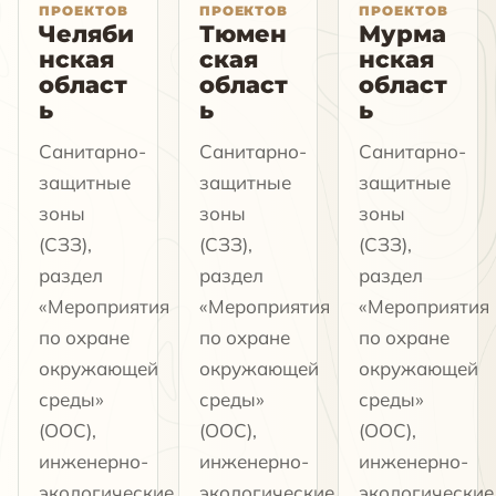
ПРОЕКТОВ
ПРОЕКТОВ
ПРОЕКТОВ
Челяби
Тюмен
Мурма
нская
ская
нская
област
област
област
ь
ь
ь
Санитарно-
Санитарно-
Санитарно-
защитные
защитные
защитные
зоны
зоны
зоны
(СЗЗ),
(СЗЗ),
(СЗЗ),
раздел
раздел
раздел
«Мероприятия
«Мероприятия
«Мероприятия
по охране
по охране
по охране
окружающей
окружающей
окружающей
среды»
среды»
среды»
(ООС),
(ООС),
(ООС),
инженерно-
инженерно-
инженерно-
экологические
экологические
экологические