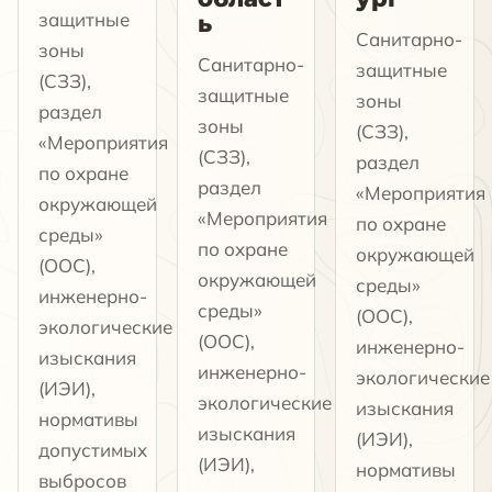
защитные
ь
Санитарно-
зоны
Санитарно-
защитные
(СЗЗ),
защитные
зоны
раздел
зоны
(СЗЗ),
«Мероприятия
(СЗЗ),
раздел
по охране
раздел
«Мероприятия
окружающей
«Мероприятия
по охране
среды»
по охране
окружающей
(ООС),
окружающей
среды»
инженерно-
среды»
(ООС),
экологические
(ООС),
инженерно-
изыскания
инженерно-
экологические
(ИЭИ),
экологические
изыскания
нормативы
изыскания
(ИЭИ),
допустимых
(ИЭИ),
нормативы
выбросов