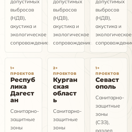
допустимых
допустимых
допустимых
выбросов
выбросов
выбросов
(НДВ),
(НДВ),
(НДВ),
акустика и
акустика и
акустика и
экологическое
экологическое
экологическое
сопровождение.
сопровождение.
сопровождени
1+
2+
1+
ПРОЕКТОВ
ПРОЕКТОВ
ПРОЕКТОВ
Респуб
Курган
Севаст
лика
ская
ополь
Дагест
област
Санитарно-
ан
ь
защитные
Санитарно-
Санитарно-
зоны
защитные
защитные
(СЗЗ),
зоны
зоны
раздел