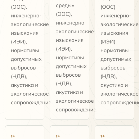
среды»
(ООС),
(ООС),
(ООС),
инженерно-
инженерно-
инженерно-
экологические
экологические
экологические
изыскания
изыскания
изыскания
(ИЭИ),
(ИЭИ),
(ИЭИ),
нормативы
нормативы
нормативы
допустимых
допустимых
допустимых
выбросов
выбросов
выбросов
(НДВ),
(НДВ),
(НДВ),
акустика и
акустика и
акустика и
экологическое
экологическое
экологическое
сопровождение.
сопровождени
сопровождение.
1+
1+
1+