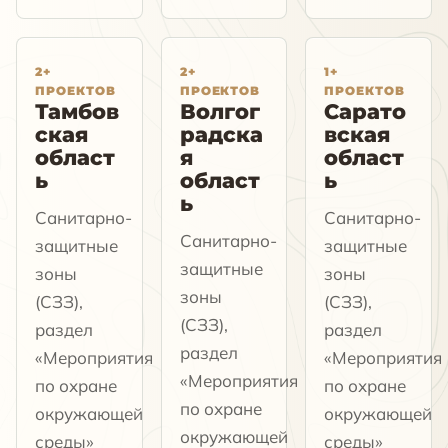
2+
2+
1+
ПРОЕКТОВ
ПРОЕКТОВ
ПРОЕКТОВ
Тамбов
Волгог
Сарато
ская
радска
вская
област
я
област
ь
област
ь
ь
Санитарно-
Санитарно-
Санитарно-
защитные
защитные
защитные
зоны
зоны
зоны
(СЗЗ),
(СЗЗ),
(СЗЗ),
раздел
раздел
раздел
«Мероприятия
«Мероприятия
«Мероприятия
по охране
по охране
по охране
окружающей
окружающей
окружающей
среды»
среды»