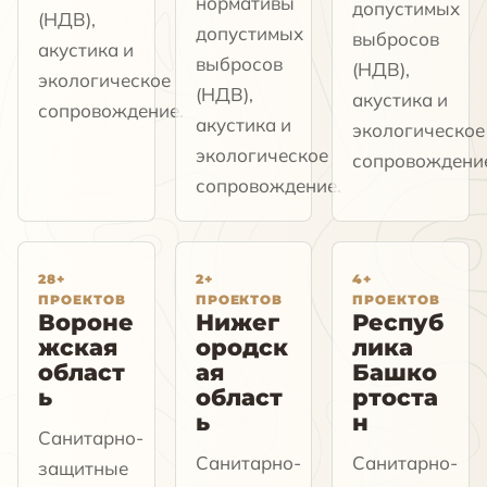
нормативы
допустимых
(НДВ),
допустимых
выбросов
акустика и
выбросов
(НДВ),
экологическое
(НДВ),
акустика и
сопровождение.
акустика и
экологическое
экологическое
сопровождени
сопровождение.
28+
2+
4+
ПРОЕКТОВ
ПРОЕКТОВ
ПРОЕКТОВ
Вороне
Нижег
Респуб
жская
ородск
лика
област
ая
Башко
ь
област
ртоста
ь
н
Санитарно-
Санитарно-
Санитарно-
защитные