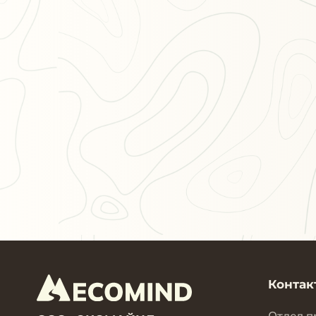
Контак
Отдел п