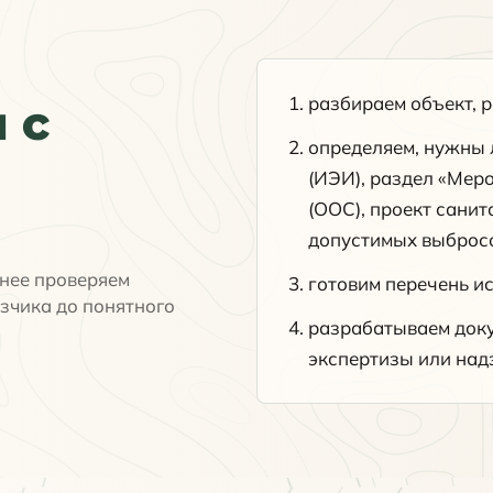
разбираем объект, р
 с
определяем, нужны 
(ИЭИ), раздел «Мер
(ООС), проект сани
допустимых выбросо
нее проверяем
готовим перечень и
зчика до понятного
разрабатываем доку
экспертизы или над