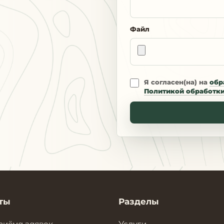
Файл
Я согласен(на) на
обр
Политикой обработк
ты
Разделы
риёма заявок
Услуги