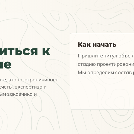
Как начать
ться к
Пришлите титул объект
не
стадию проектировани
Мы определим состав р
йте, это не ограничивает
счеты, экспертиза и
ым заказчика и