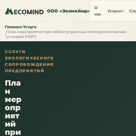
О
ООО «Экомайнд»
Услуги
Ста
нас
Главная
Услуги
План мероприятий при неблагоприятных метеорологических
условиях (НМУ)
УСЛУГИ
ЭКОЛОГИЧЕСКОГО
СОПРОВОЖДЕНИЯ
ПРЕДПРИЯТИЙ
Пла
н
мер
опр
ият
ий
при