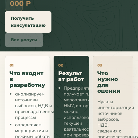
000 ₽
Получить
консультацию
Все услуги
01
02
03
Что входит
Результ
Что
в
ат работ
нужно
разработку
для
Предприятие
оценки
анализируем
получает план
источники
мероприятий при
Нужны
выбросов, НДВ и
НМУ, который
инвентаризация
производственные
можно
источников
процессы
использовать в
выбросов,
текущей
определяем
НДВ,
деятельности и
мероприятия и
сведения о
при проверках
режимы работы
производственны