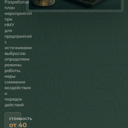
Разрабатываем
план
мероприятий
при
НМУ
для
предприятий
с
источниками
выбросов:
определяем
режимы
работы,
меры
снижения
воздействия
и
порядок
действий.
СТОИМОСТЬ
от 40