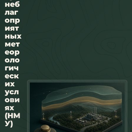
неб
лаг
опр
ият
ных
мет
еор
оло
гич
еск
их
усл
ови
ях
(НМ
У)