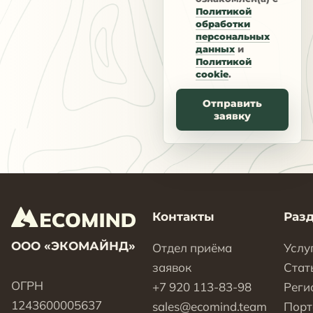
Политикой
обработки
персональных
данных
и
Политикой
cookie
.
Отправить
заявку
Контакты
Раз
ООО «ЭКОМАЙНД»
Отдел приёма
Услу
заявок
Стат
ОГРН
+7 920 113-83-98
Реги
1243600005637
sales@ecomind.team
Пор