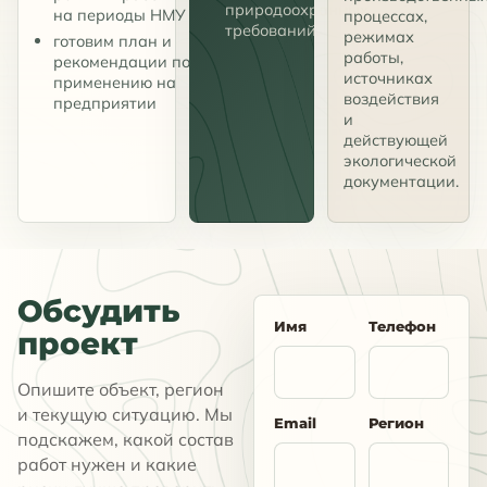
природоохранных
на периоды НМУ
процессах,
требований.
режимах
готовим план и
работы,
рекомендации по
источниках
применению на
воздействия
предприятии
и
действующей
экологической
документации.
Обсудить
Имя
Телефон
проект
Опишите объект, регион
и текущую ситуацию. Мы
Email
Регион
подскажем, какой состав
работ нужен и какие