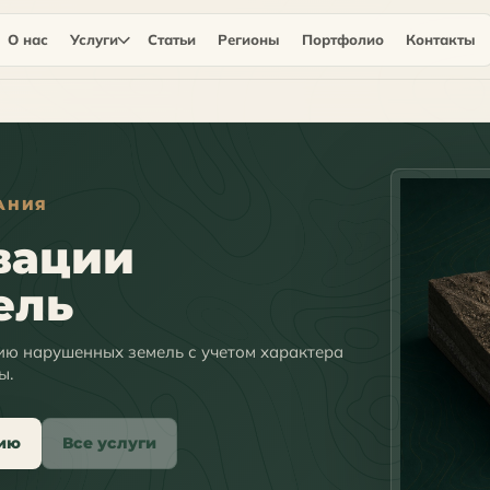
О нас
Услуги
Статьи
Регионы
Портфолио
Контакты
АНИЯ
вации
ель
ию нарушенных земель с учетом характера
ы.
цию
Все услуги