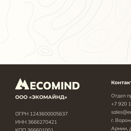
Контак
Отдел п
ООО «ЭКОМАЙНД»
+7 920 
sales@e
ОГРН 1243600005637
г. Ворон
ИНН 3666270421
Армии, д
КПП 366601001