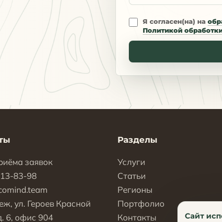
Я согласен(на) на
обр
Политикой обработк
ты
Разделы
риёма заявок
Услуги
113-83-98
Статьи
comind.team
Регионы
еж, ул. Героев Красной
Портфолио
Сайт исп
. 6, офис 904
Контакты