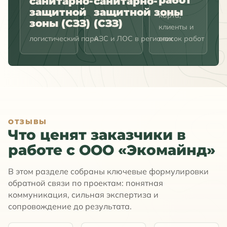
работ
санитарно-
санитарно-
защитной
защитной зоны
карта,
зоны (СЗЗ)
(СЗЗ)
клиенты и
логистический парк
АЗС и ЛОС в регионах
список работ
ОТЗЫВЫ
Что ценят заказчики в
работе с ООО «Экомайнд»
В этом разделе собраны ключевые формулировки
обратной связи по проектам: понятная
коммуникация, сильная экспертиза и
сопровождение до результата.