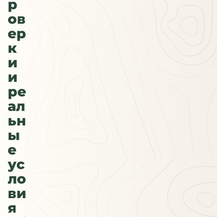
р
ов
ер
к
и
и
ре
ал
ьн
ы
е
ус
ло
ви
я