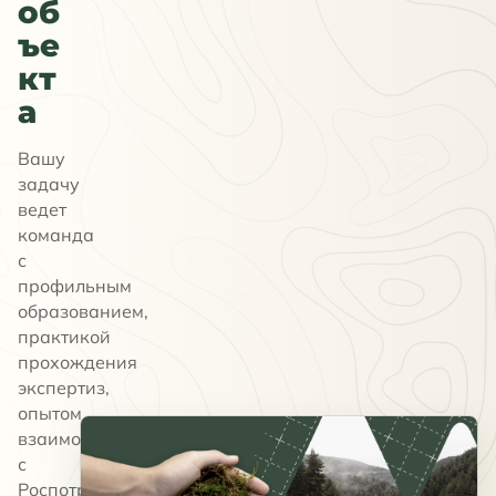
об
ъе
кт
а
Вашу
задачу
ведет
команда
с
профильным
образованием,
практикой
прохождения
экспертиз,
опытом
взаимодействия
с
Роспотребнадзором