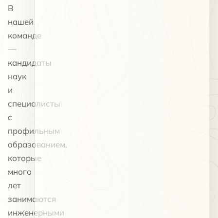
В
нашей
команде
—
кандидаты
наук
и
специалисты
с
профильным
образованием,
которые
много
лет
занимаются
инженерными