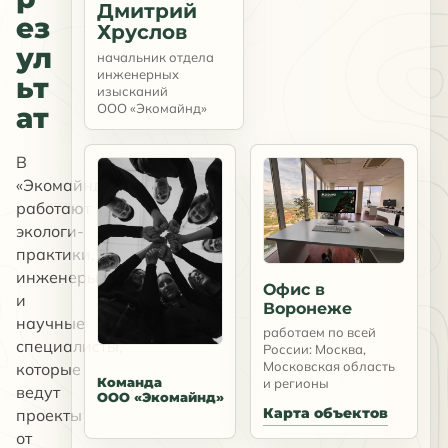
Дмитрий
ез
Хруслов
ул
начальник отдела
инженерных
ьт
изысканий
ООО «Экомайнд»
ат
В
«Экомайнд»
работают
экологи-
практики,
инженеры
Офис в
и
Воронеже
научные
работаем по всей
специалисты,
России: Москва,
Московская область
которые
Команда
и регионы
ведут
ООО «Экомайнд»
Карта объектов
проекты
от