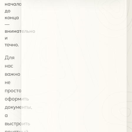
начала
до
конца
—
внимательно
и
точно.
Для
нас
важно
не
просто
оформить
документы,
а
выстроить
понятный