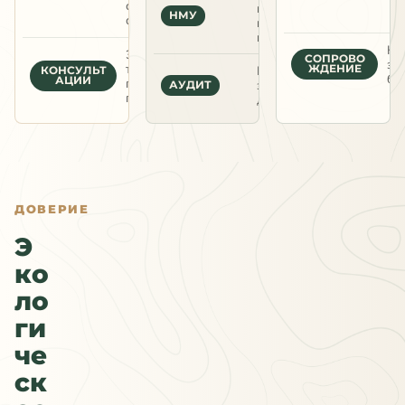
строительная
при
НМУ
акустика
неблагоприятных
метеоусловиях
Ко
Экологические
СОПРОВО
эк
требования
Проверка
ЖДЕНИЕ
КОНСУЛЬТ
би
АЦИИ
при
экологических
АУДИТ
проектировании
документов
ДОВЕРИЕ
Э
ко
ло
ги
че
ск