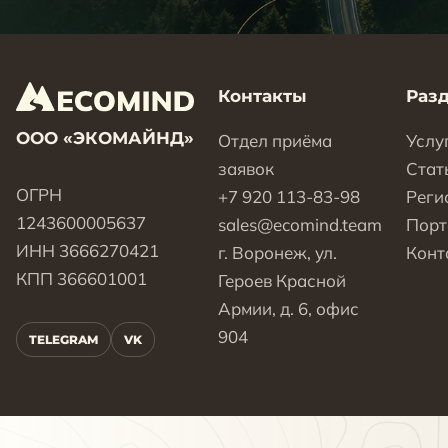
Контакты
Раз
ООО «ЭКОМАЙНД»
Отдел приёма
Услу
заявок
Стат
ОГРН
+7 920 113-83-98
Реги
1243600005637
sales@ecomind.team
Пор
ИНН 3666270421
г. Воронеж, ул.
Конт
КПП 366601001
Героев Красной
Армии, д. 6, офис
904
TELEGRAM
VK