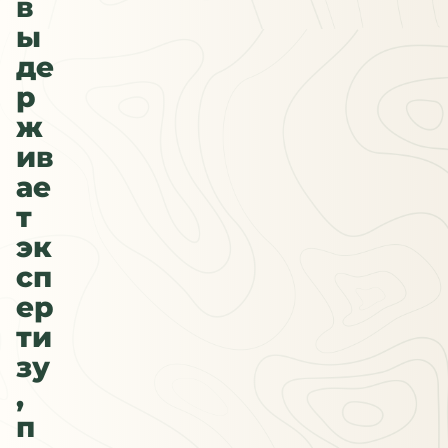
в
ы
де
р
ж
ив
ае
т
эк
сп
ер
ти
зу
,
п