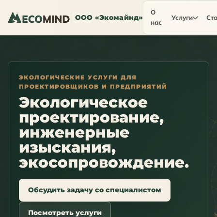
О
ООО «Экомайнд»
Услуги
Ста
нас
ЭКОЛОГИЧЕСКИЕ УСЛУГИ ДЛЯ
ПРОЕКТИРОВЩИКОВ И ПРЕДПРИЯТИЙ
Экологическое
проектирование,
инженерные
изыскания,
экосопровождение.
Обсудить задачу со специалистом
Посмотреть услуги