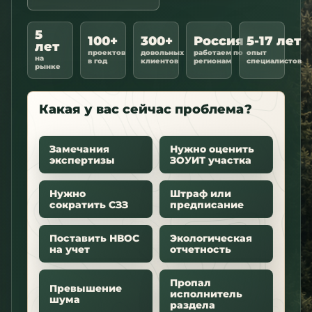
5
100+
300+
Россия
5-17 лет
лет
проектов
довольных
работаем по
опыт
на
в год
клиентов
регионам
специалистов
рынке
Какая у вас сейчас проблема?
Замечания
Нужно оценить
экспертизы
ЗОУИТ участка
Нужно
Штраф или
сократить СЗЗ
предписание
Поставить НВОС
Экологическая
на учет
отчетность
Пропал
Превышение
исполнитель
шума
раздела