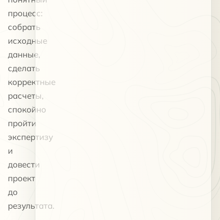
процесс:
собрать
исходные
данные,
сделать
корректные
расчеты,
спокойно
пройти
экспертизу
и
довести
проект
до
результата.