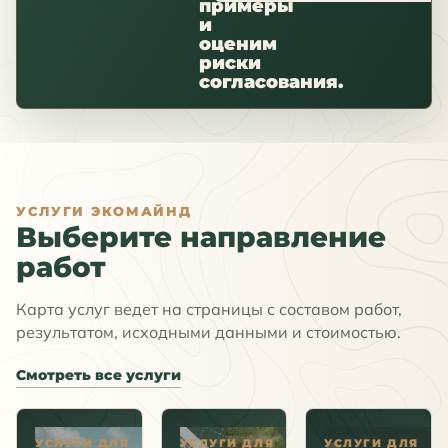
примеры
и
оценим
риски
согласования.
УСЛУГИ ЭКОМАЙНД
Выберите направление
работ
Карта услуг ведет на страницы с составом работ,
результатом, исходными данными и стоимостью.
Смотреть все услуги
УСЛУГИ ДЛЯ
УСЛУГИ ДЛЯ
УСЛУГИ ДЛЯ