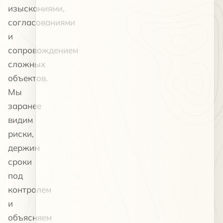
изысканиями,
согласованиями
и
сопровождением
сложных
объектов.
Мы
заранее
видим
риски,
держим
сроки
под
контролем
и
объясняем