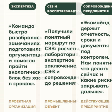
ЭКСПЕРТИЗА
СЗЗ И
СОПРОВОЖДЕН
РОСПОТРЕБНАДЗОР
ПРЕДПРИЯТИЯ
«Экомайнд
«Команда
держит
«Получили
быстро
отчетность,
понятный
разобралась в
сроки и
маршрут по
замечаниях,
документы
СЗЗ: расчеты,
подготовила
под
лаборатория,
аргументацию
контролем.
экспертное
и помогла
Нам понятн
заключение,
пройти
что делать
СЭЗ и
экологический
сейчас и
сопровождение
блок без хаоса
какие риск
до решения».
в сроках».
закрывать
дальше».
ПРОЕКТНАЯ
ПРОМЫШЛЕННЫЙ
ДЕЙСТВУЮЩЕЕ
ОРГАНИЗАЦИЯ
ОБЪЕКТ
ПРЕДПРИЯТИЕ