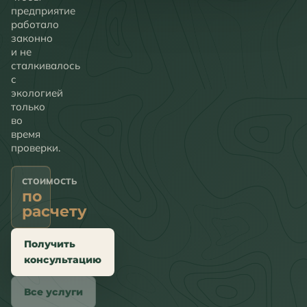
предприятие
работало
законно
и не
сталкивалось
с
экологией
только
во
время
проверки.
СТОИМОСТЬ
по
расчету
Получить
консультацию
Все услуги