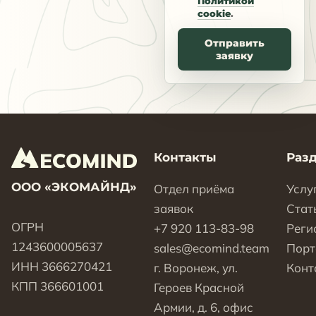
Политикой
cookie
.
Отправить
заявку
Контакты
Раз
ООО «ЭКОМАЙНД»
Отдел приёма
Услу
заявок
Стат
ОГРН
+7 920 113-83-98
Реги
1243600005637
sales@ecomind.team
Пор
ИНН 3666270421
г. Воронеж, ул.
Конт
КПП 366601001
Героев Красной
Армии, д. 6, офис