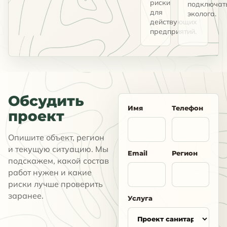
риски
подключат
для
эколога.
действующих
предприятий.
Обсудить
Имя
Телефон
проект
Опишите объект, регион
и текущую ситуацию. Мы
Email
Регион
подскажем, какой состав
работ нужен и какие
риски лучше проверить
заранее.
Услуга