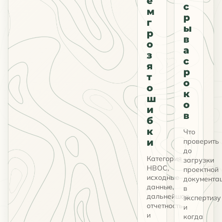
е
с
м
р
г
ы
р
в
о
а
з
с
я
р
т
о
о
к
ш
о
и
в
б
к
Что
и
проверить
до
Категория
загрузки
НВОС,
проектной
исходные
документа
данные,
в
дальнейшая
экспертизу
отчетность
и
и
когда