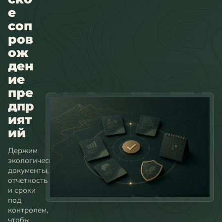
е
соп
ров
ож
ден
ие
пре
дпр
ият
ий
Держим
экологические
документы,
отчетность
и сроки
под
контролем,
чтобы