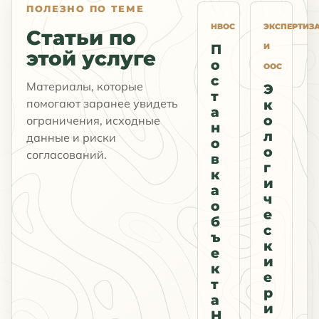
ПОЛЕЗНО ПО ТЕМЕ
НВОС
ЭКСПЕРТИЗ
Статьи по
П
И
этой услуге
о
ООС
с
Материалы, которые
Э
т
помогают заранее увидеть
к
а
о
ограничения, исходные
н
л
данные и риски
о
о
согласований.
в
г
к
и
а
ч
о
е
б
с
ъ
к
е
и
к
е
т
р
а
и
Н