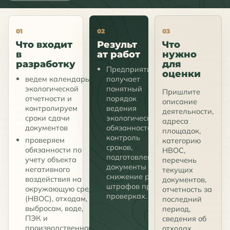
01
02
03
Что входит
Результ
Что
в
ат работ
нужно
разработку
для
Предприятие
оценки
ведем календарь
получает
экологической
понятный
Пришлите
отчетности и
порядок
описание
контролируем
ведения
деятельности,
сроки сдачи
экологических
адреса
документов
обязанностей,
площадок,
контроль
проверяем
категорию
сроков,
обязанности по
НВОС,
подготовленные
учету объекта
перечень
документы и
негативного
текущих
снижение риска
воздействия на
документов,
штрафов при
окружающую среду
отчетность за
проверках.
(НВОС), отходам,
последний
выбросам, воде,
период,
ПЭК и
сведения об
производственному
отходах,