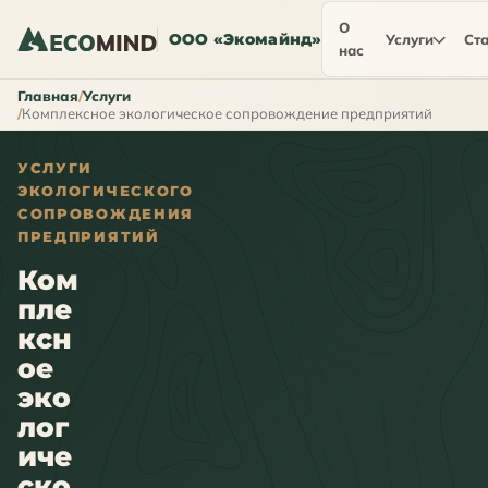
О
ООО «Экомайнд»
Услуги
Ста
нас
Главная
Услуги
Комплексное экологическое сопровождение предприятий
УСЛУГИ
ЭКОЛОГИЧЕСКОГО
СОПРОВОЖДЕНИЯ
ПРЕДПРИЯТИЙ
Ком
пле
ксн
ое
эко
лог
иче
ско