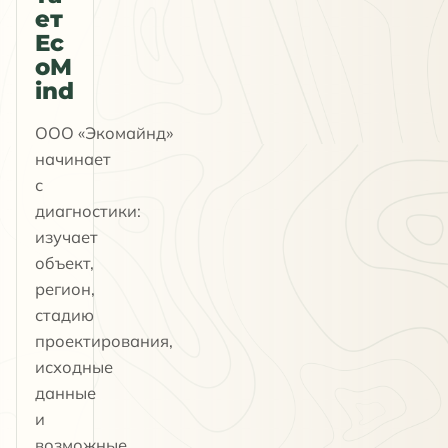
ет
Ec
oM
ind
ООО «Экомайнд»
начинает
с
диагностики:
изучает
объект,
регион,
стадию
проектирования,
исходные
данные
и
возможные