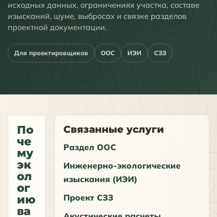
исходных данных, ограничениях участка, составе
изысканий, шуме, выбросах и связке разделов
проектной документации.
Для проектировщиков
ООС
ИЭИ
СЗЗ
По
Связанные услуги
че
Раздел ООС
му
эк
Инженерно-экологические
ол
изыскания (ИЭИ)
ог
Проект СЗЗ
ию
ва
Акустические расчеты