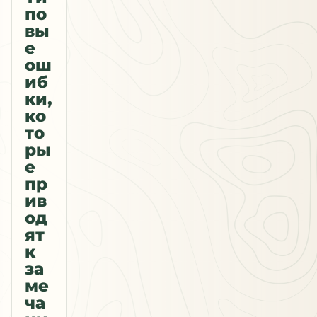
по
вы
е
ош
иб
ки,
ко
то
ры
е
пр
ив
од
ят
к
за
ме
ча