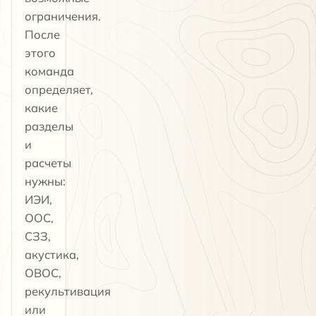
ограничения.
После
этого
команда
определяет,
какие
разделы
и
расчеты
нужны:
ИЭИ,
ООС,
СЗЗ,
акустика,
ОВОС,
рекультивация
или