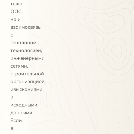
текст
ООС,
но и
взаимосвязь
с
генпланом,
технологией,
инженерными
сетями,
строительной
организацией,
изысканиями
и
исходными
данными.
Если
в