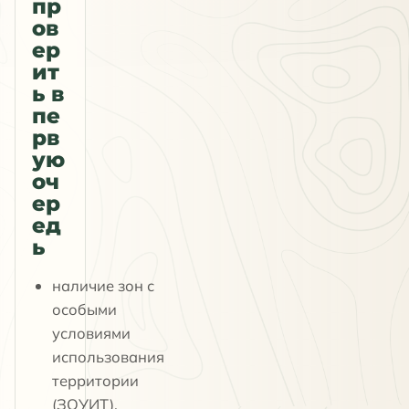
пр
ов
ер
ит
ь в
пе
рв
ую
оч
ер
ед
ь
наличие зон с
особыми
условиями
использования
территории
(ЗОУИТ),