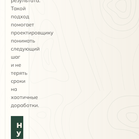
результата.
Такой
подход
помогает
проектировщику
понимать
следующий
шаг
и не
терять
сроки
на
хаотичные
доработки.
Н
у