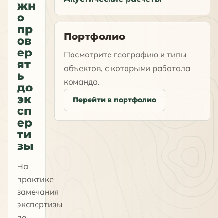
жн
о
пр
Портфолио
ов
ер
Посмотрите географию и типы
ят
объектов, с которыми работала
ь
команда.
до
эк
Перейти в портфолио
сп
ер
ти
зы
На
практике
замечания
экспертизы
по