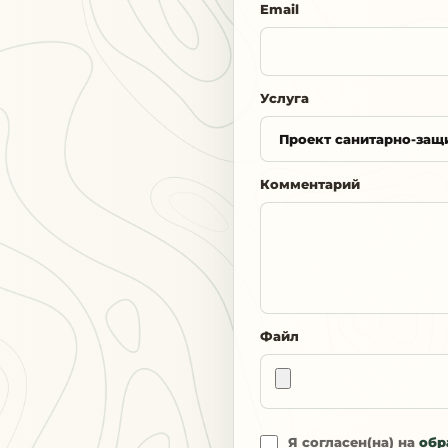
Email
Услуга
Комментарий
Файл
Я согласен(на) на
обр