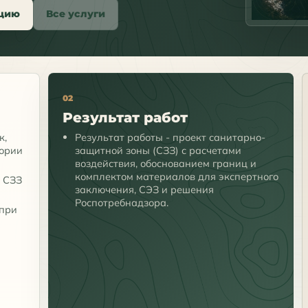
ацию
Все услуги
02
Результат работ
к,
Результат работы - проект санитарно-
ории
защитной зоны (СЗЗ) с расчетами
воздействия, обоснованием границ и
комплектом материалов для экспертного
и СЗЗ
заключения, СЭЗ и решения
Роспотребнадзора.
 при