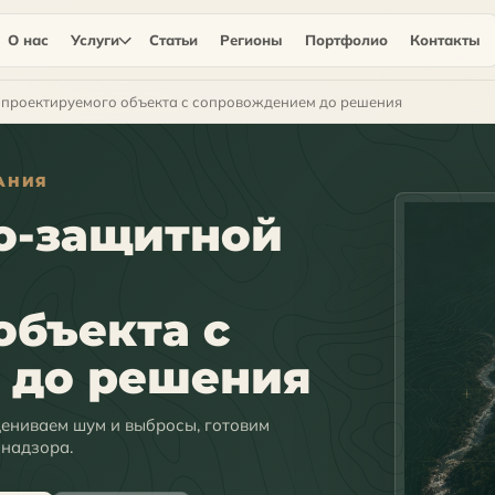
О нас
Услуги
Статьи
Регионы
Портфолио
Контакты
 проектируемого объекта с сопровождением до решения
АНИЯ
о-защитной
объекта с
 до решения
ениваем шум и выбросы, готовим
бнадзора.