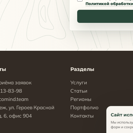
Политикой обработк
ты
Разделы
риёма заявок
Услуги
113-83-98
Статьи
comind.team
Регионы
еж, ул. Героев Красной
Портфолио
Сайт исп
. 6, офис 904
Контакты
Мы использу
форм и сохр