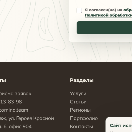
Я согласен(на) на
обр
Политикой обработк
ты
Разделы
риёма заявок
Услуги
113-83-98
Статьи
comind.team
Регионы
еж, ул. Героев Красной
Портфолио
Сайт исп
. 6, офис 904
Контакты