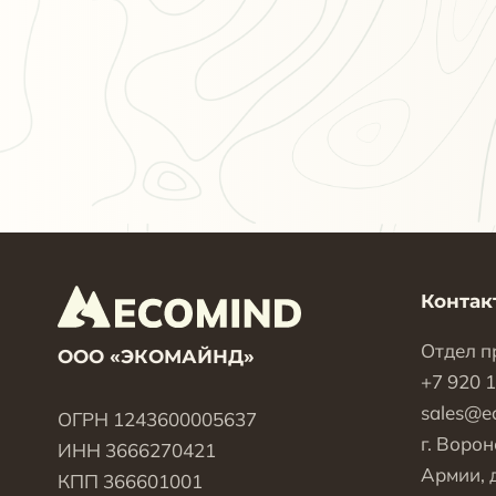
Контак
Отдел п
ООО «ЭКОМАЙНД»
+7 920 
sales@e
ОГРН 1243600005637
г. Ворон
ИНН 3666270421
Армии, д
КПП 366601001