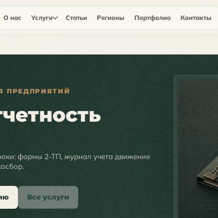
О нас
Услуги
Статьи
Регионы
Портфолио
Контакты
Я ПРЕДПРИЯТИЙ
тчетность
роки: формы 2-ТП, журнал учета движения
косбор.
ию
Все услуги