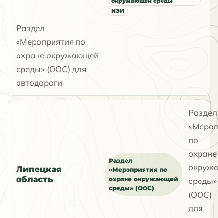
окружающей среды
ИЭИ
Раздел
«Мероприятия по
охране окружающей
среды» (ООС) для
автодороги
Раздел
«Мероп
по
охране
Раздел
окруж
Липецкая
«Мероприятия по
область
охране окружающей
среды»
среды» (ООС)
(ООС)
для