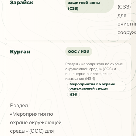
Зарайск
защитной зоны
(СЗЗ)
(СЗЗ)
для
очистн
сооруж
Курган
ООС / ИЭИ
Раздел «Мероприятия по охране
окружающей среды» (ООС) и
инженерно-экологические
изыскания (ИЭИ)
Мероприятия по охране
окружающей среды
ИЭИ
Раздел
«Мероприятия по
охране окружающей
среды» (ООС) для