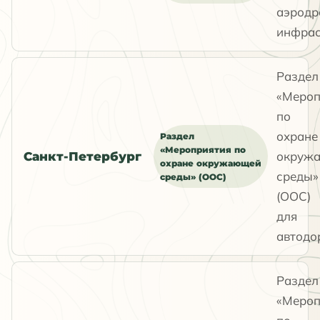
аэродр
инфрас
Раздел
«Мероп
по
охране
Раздел
«Мероприятия по
окруж
Санкт-Петербург
охране окружающей
среды»
среды» (ООС)
(ООС)
для
автодо
Раздел
«Мероп