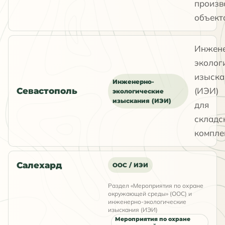
произв
объект
Инжен
эколог
изыска
Инженерно-
(ИЭИ)
Севастополь
экологические
изыскания (ИЭИ)
для
складс
компле
Салехард
ООС / ИЭИ
Раздел «Мероприятия по охране
окружающей среды» (ООС) и
инженерно-экологические
изыскания (ИЭИ)
Мероприятия по охране