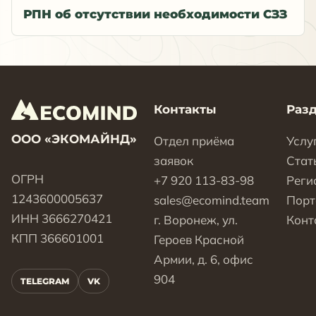
РПН об отсутствии необходимости СЗЗ
Контакты
Раз
ООО «ЭКОМАЙНД»
Отдел приёма
Услу
заявок
Стат
ОГРН
+7 920 113-83-98
Реги
1243600005637
sales@ecomind.team
Пор
ИНН 3666270421
г. Воронеж, ул.
Конт
КПП 366601001
Героев Красной
Армии, д. 6, офис
904
TELEGRAM
VK