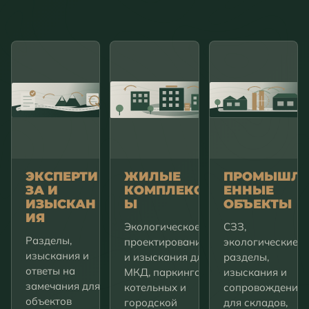
ЭКСПЕРТИ
ЖИЛЫЕ
ПРОМЫШЛ
ЗА И
КОМПЛЕКС
ЕННЫЕ
ИЗЫСКАН
Ы
ОБЪЕКТЫ
ИЯ
Экологическое
СЗЗ,
Разделы,
проектирование
экологические
изыскания и
и изыскания для
разделы,
ответы на
МКД, паркингов,
изыскания и
замечания для
котельных и
сопровождение
объектов
городской
для складов,