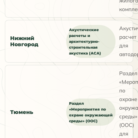
жилог
компле
Акусти
Акустические
расчеты и
расчет
Нижний
архитектурно-
Новгород
для
строительная
акустика (АСА)
автодо
Раздел
«Мероп
по
охране
Раздел
окруж
«Мероприятия по
Тюмень
охране окружающей
среды»
среды» (ООС)
(ООС)
для