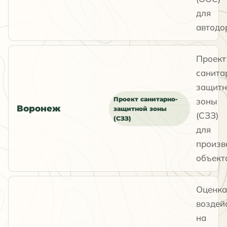
для
автодо
Проект
санита
защитн
Проект санитарно-
зоны
Воронеж
защитной зоны
(СЗЗ)
(СЗЗ)
для
произв
объект
Оценка
воздей
на