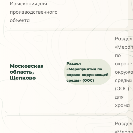
Изыскания для
производственного
объекта
Раздел
«Мероп
по
охране
Раздел
Московская
«Мероприятия по
окруж
область,
охране окружающей
Щелково
среды»
среды» (ООС)
(ООС)
для
храма
Раздел
«Мероп