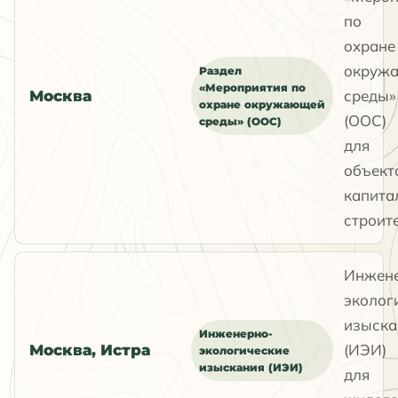
по
охране
окруж
Раздел
«Мероприятия по
среды»
Москва
охране окружающей
(ООС)
среды» (ООС)
для
объект
капита
строит
Инжен
эколог
изыска
Инженерно-
(ИЭИ)
Москва, Истра
экологические
изыскания (ИЭИ)
для