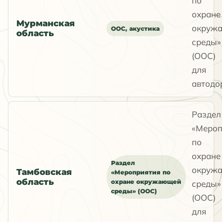
по
охране
Мурманская
окруж
ООС, акустика
область
среды»
(ООС)
для
автодо
Раздел
«Мероп
по
охране
Раздел
окруж
Тамбовская
«Мероприятия по
область
охране окружающей
среды»
среды» (ООС)
(ООС)
для