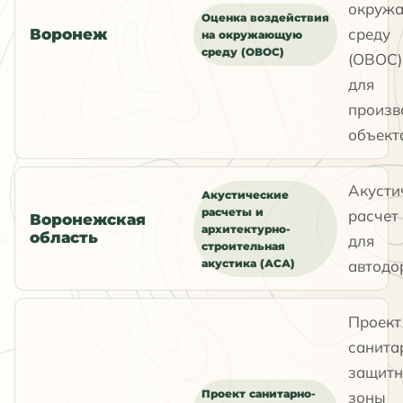
окруж
Оценка воздействия
среду
Воронеж
на окружающую
среду (ОВОС)
(ОВОС)
для
произв
объект
Акусти
Акустические
расчеты и
расчет
Воронежская
архитектурно-
область
для
строительная
акустика (АСА)
автодо
Проект
санита
защитн
Проект санитарно-
зоны