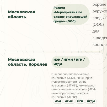
охране
Раздел
окруж
Московская
«Мероприятия по
область
охране окружающей
среды»
среды» (ООС)
(ООС)
для
складс
компле
Московская
ИЭИ / ИГМИ / ИГИ /
область, Королев
ИГДИ
Инженерно-экологические
изыскания (ИЭИ), инженерно-
гидрометеорологические
изыскания (ИГМИ), инженерно-
геологические изыскания (ИГИ),
инженерно-геодезические
изыскания (ИГДИ)
ИЭИ
ИГМИ
ИГИ
ИГДИ