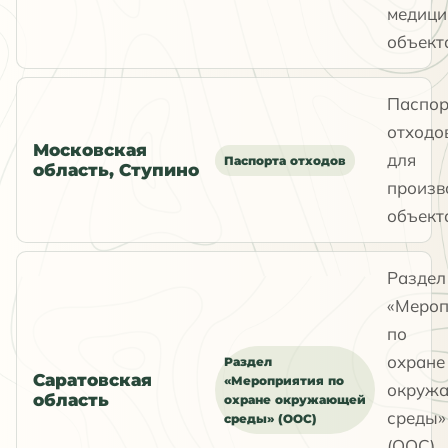
медици
объект
Паспор
отходо
Московская
для
Паспорта отходов
область, Ступино
произв
объект
Раздел
«Мероп
по
охране
Раздел
Саратовская
«Мероприятия по
окруж
область
охране окружающей
среды»
среды» (ООС)
(ООС)