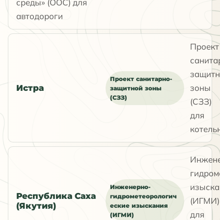
среды» (ООС) для
автодороги
Проект
санита
защитн
Проект санитарно-
зоны
Истра
защитной зоны
(СЗЗ)
(СЗЗ)
для
котель
Инжен
гидром
изыска
Инженерно-
Республика Саха
гидрометеорологич
(ИГМИ)
(Якутия)
еские изыскания
для
(ИГМИ)