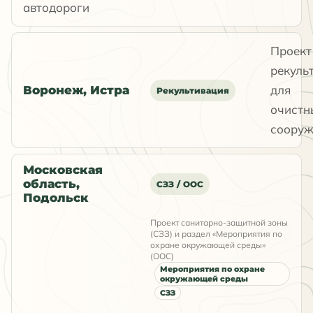
автодороги
Проект
рекуль
для
Воронеж, Истра
Рекультивация
очистн
сооруж
Московская
область,
СЗЗ / ООС
Подольск
Проект санитарно-защитной зоны
(СЗЗ) и раздел «Мероприятия по
охране окружающей среды»
(ООС)
Мероприятия по охране
окружающей среды
СЗЗ