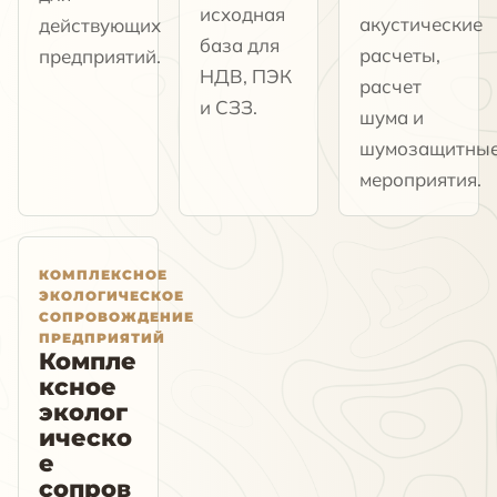
исходная
акустические
действующих
база для
расчеты,
предприятий.
НДВ, ПЭК
расчет
и СЗЗ.
шума и
шумозащитны
мероприятия.
КОМПЛЕКСНОЕ
ЭКОЛОГИЧЕСКОЕ
СОПРОВОЖДЕНИЕ
ПРЕДПРИЯТИЙ
Компле
ксное
эколог
ическо
е
сопров