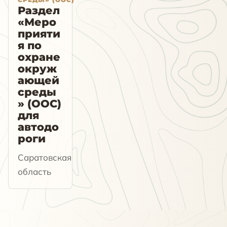
Раздел
«Меро
прияти
я по
охране
окруж
ающей
среды
» (ООС)
для
автодо
роги
Саратовская
область