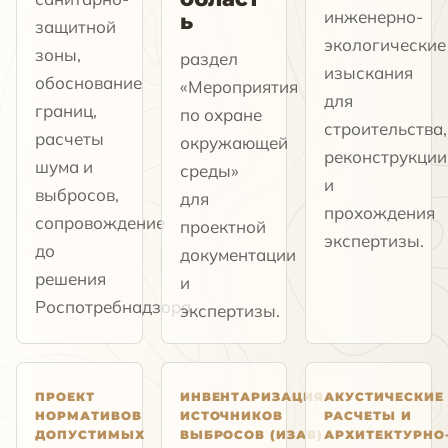
инженерно-
ь
защитной
экологические
зоны,
раздел
изыскания
обоснование
«Мероприятия
для
границ,
по охране
строительства,
расчеты
окружающей
реконструкции
шума и
среды»
и
выбросов,
для
прохождения
сопровождение
проектной
экспертизы.
до
документации
решения
и
Роспотребнадзора.
экспертизы.
ПРОЕКТ
ИНВЕНТАРИЗАЦИЯ
АКУСТИЧЕСКИЕ
НОРМАТИВОВ
ИСТОЧНИКОВ
РАСЧЕТЫ И
ДОПУСТИМЫХ
ВЫБРОСОВ (ИЗАВ)
АРХИТЕКТУРНО