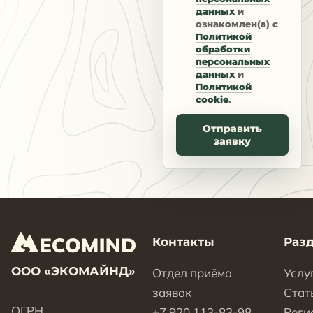
данных
и
ознакомлен(а) с
Политикой
обработки
персональных
данных
и
Политикой
cookie
.
Отправить
заявку
Контакты
Раз
ООО «ЭКОМАЙНД»
Отдел приёма
Услу
заявок
Стат
ОГРН
+7 920 113-83-98
Реги