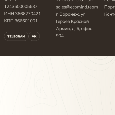
1243600005637
sales@ecomind.team
Пор
ИНН 3666270421
г. Воронеж, ул.
Конт
КПП 366601001
Героев Красной
Армии, д. 6, офис
904
TELEGRAM
VK