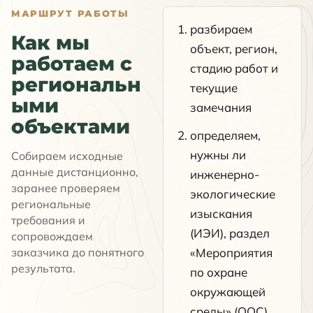
МАРШРУТ РАБОТЫ
разбираем
Как мы
объект, регион,
работаем с
стадию работ и
региональн
текущие
ыми
замечания
объектами
определяем,
нужны ли
Собираем исходные
данные дистанционно,
инженерно-
заранее проверяем
экологические
региональные
изыскания
требования и
(ИЭИ), раздел
сопровождаем
заказчика до понятного
«Мероприятия
результата.
по охране
окружающей
среды» (ООС),