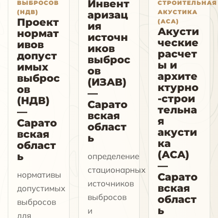
Инвент
ВЫБРОСОВ
СТРОИТЕЛЬНАЯ
(НДВ)
АКУСТИКА
аризац
Проект
(АСА)
ия
Акусти
нормат
источн
ческие
ивов
иков
расчет
допуст
выброс
ы и
имых
ов
архите
выброс
(ИЗАВ)
ктурно
ов
—
-строи
(НДВ)
Сарато
тельна
—
вская
я
Сарато
област
акусти
вская
ь
ка
област
(АСА)
ь
определение
—
стационарных
нормативы
Сарато
источников
вская
допустимых
выбросов
област
выбросов
ь
и
для