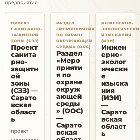
предприятия.
ПРОЕКТ
РАЗДЕЛ
ИНЖЕНЕРНО-
САНИТАРНО-
«МЕРОПРИЯТИЯ
ЭКОЛОГИЧЕСКИ
ЗАЩИТНОЙ
ПО ОХРАНЕ
ИЗЫСКАНИЯ
ЗОНЫ (СЗЗ)
ОКРУЖАЮЩЕЙ
(ИЭИ)
Проект
Инжен
СРЕДЫ» (ООС)
Раздел
санита
ерно-
«Меро
рно-
эколог
прияти
защитн
ически
я по
ой
е
охране
зоны
изыска
окруж
(СЗЗ) —
ния
ающей
Сарато
(ИЭИ)
среды
вская
—
» (ООС)
област
Сарато
—
ь
вская
Сарато
област
проект
вская
ь
област
санитарно-