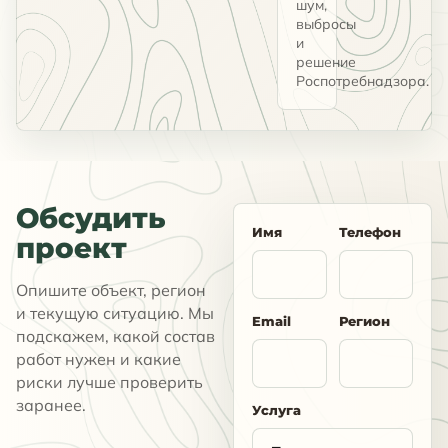
шум,
выбросы
и
решение
Роспотребнадзора.
Обсудить
Имя
Телефон
проект
Опишите объект, регион
и текущую ситуацию. Мы
Email
Регион
подскажем, какой состав
работ нужен и какие
риски лучше проверить
заранее.
Услуга