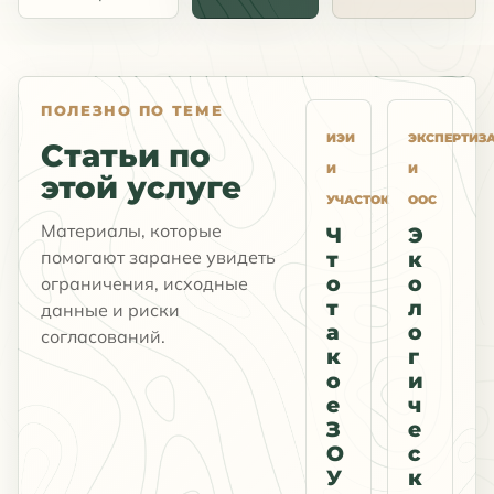
ПОЛЕЗНО ПО ТЕМЕ
ИЭИ
ЭКСПЕРТИЗ
Статьи по
И
И
этой услуге
УЧАСТОК
ООС
Материалы, которые
Ч
Э
помогают заранее увидеть
т
к
о
о
ограничения, исходные
т
л
данные и риски
а
о
согласований.
к
г
о
и
е
ч
З
е
О
с
У
к