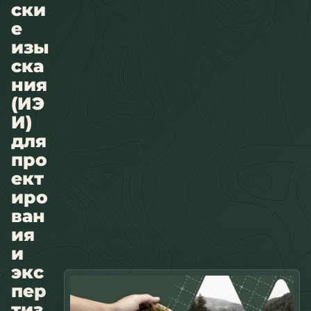
ски
е
изы
ска
ния
(ИЭ
И)
для
про
ект
иро
ван
ия
и
экс
пер
тиз