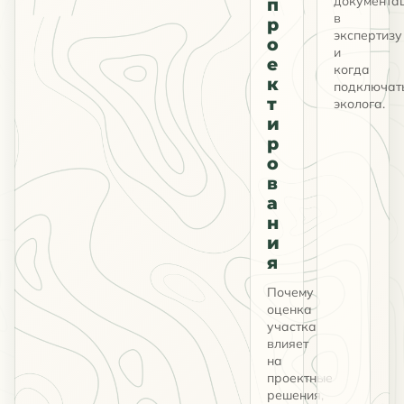
документа
п
в
р
экспертизу
о
и
е
когда
к
подключат
т
эколога.
и
р
о
в
а
н
и
я
Почему
оценка
участка
влияет
на
проектные
решения,