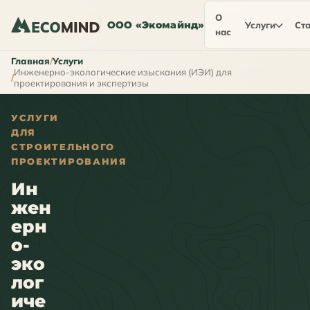
О
ООО «Экомайнд»
Услуги
Ста
нас
Главная
Услуги
Инженерно-экологические изыскания (ИЭИ) для
проектирования и экспертизы
УСЛУГИ
ДЛЯ
СТРОИТЕЛЬНОГО
ПРОЕКТИРОВАНИЯ
Ин
жен
ерн
о-
эко
лог
иче