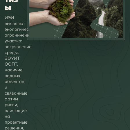
ы
ИЭИ
выявляют
экологические
ограничения
участка:
загрязнение
среды,
ЗОУИТ,
ООПТ,
наличие
водных
объектов
и
связанные
с этим
риски,
влияющие
на
проектные
решения,