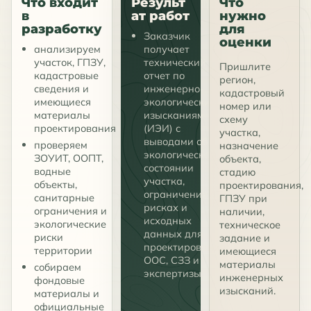
Что входит
Результ
Что
в
ат работ
нужно
разработку
для
Заказчик
оценки
анализируем
получает
участок, ГПЗУ,
технический
Пришлите
кадастровые
отчет по
регион,
сведения и
инженерно-
кадастровый
имеющиеся
экологическим
номер или
материалы
изысканиям
схему
проектирования
(ИЭИ) с
участка,
выводами об
проверяем
назначение
экологическом
ЗОУИТ, ООПТ,
объекта,
состоянии
водные
стадию
участка,
объекты,
проектирования,
ограничениях,
санитарные
ГПЗУ при
рисках и
ограничения и
наличии,
исходных
экологические
техническое
данных для
риски
задание и
проектирования,
территории
имеющиеся
ООС, СЗЗ и
материалы
собираем
экспертизы.
инженерных
фондовые
изысканий.
материалы и
официальные