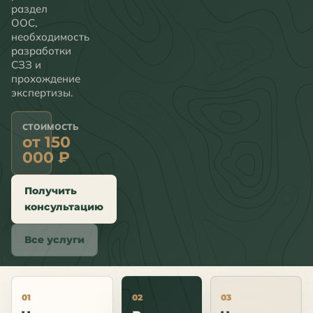
раздел
ООС,
необходимость
разработки
СЗЗ и
прохождение
экспертизы.
СТОИМОСТЬ
от 150
000 ₽
Получить
консультацию
Все услуги
01
02
03