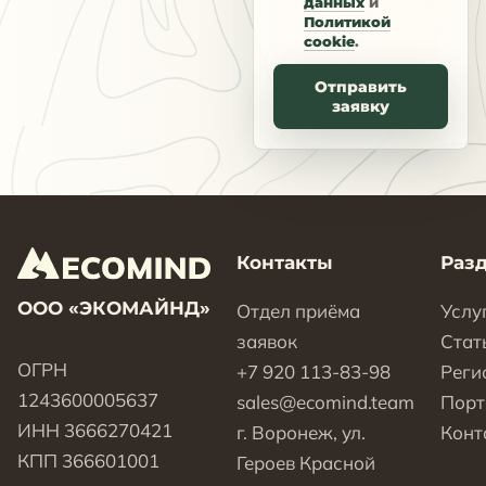
данных
и
Политикой
cookie
.
Отправить
заявку
Контакты
Раз
ООО «ЭКОМАЙНД»
Отдел приёма
Услу
заявок
Стат
ОГРН
+7 920 113-83-98
Реги
1243600005637
sales@ecomind.team
Пор
ИНН 3666270421
г. Воронеж, ул.
Конт
КПП 366601001
Героев Красной