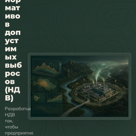
мат
иво
в
доп
уст
им
ых
выб
рос
ов
(НД
В)
Разрабатываем
НДВ
так,
чтобы
предприятие