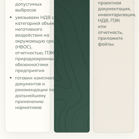
проектная
допустимых
документация,
выбросов
инвентаризация,
увязываем НДВ с
НДВ, ПЭК
категорией объекта
или
негативного
отчетность,
воздействия на
приложите
окружающую среду
файлы.
(НВОС),
отчетностью, ПЭК и
природоохранными
обязанностями
предприятия
готовим комплект
документов и
рекомендации по
дальнейшему
применению
нормативов