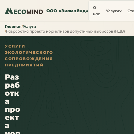
О
ООО «Экомайнд»
Услуги
Ста
нас
Главная
Услуги
Разработка проекта нормативов допустимых выбросов (НДВ)
УСЛУГИ
ЭКОЛОГИЧЕСКОГО
СОПРОВОЖДЕНИЯ
ПРЕДПРИЯТИЙ
Раз
раб
отк
а
про
ект
а
нор