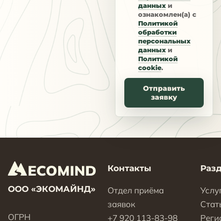
данных
и
ознакомлен(а) с
Политикой
обработки
персональных
данных
и
Политикой
cookie
.
Отправить
заявку
Контакты
Раз
ООО «ЭКОМАЙНД»
Отдел приёма
Услу
заявок
Стат
ОГРН
+7 920 113-83-98
Реги