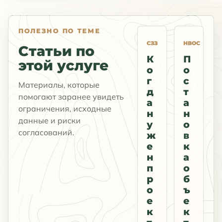
ПОЛЕЗНО ПО ТЕМЕ
СЗЗ
НВОС
Статьи по
К
П
этой услуге
о
о
г
с
Материалы, которые
д
т
помогают заранее увидеть
а
а
ограничения, исходные
н
н
данные и риски
у
о
согласований.
ж
в
е
к
н
а
п
о
р
б
о
ъ
е
е
к
к