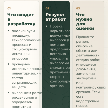
01
02
03
Что входит
Результ
Что
в
ат работ
нужно
разработку
для
Проект
оценки
анализируем
нормативов
площадку,
допустимых
Пришлите
технологические
выбросов (НДВ)
регион,
процессы и
помогает
описание
стационарные
предприятию
объекта или
источники
легально
деятельности,
выбросов
управлять
стадию работ,
выбросами и
проверяем
имеющиеся
снижать риски
исходные данные
документы,
претензий со
инвентаризации и
замечания
стороны
состав
экспертизы
контролирующих
загрязняющих
или
органов.
веществ
контролирующих
органов. Если
выполняем расчеты
есть
рассеивания и
кадастровый
определяем
номер,
нормативы