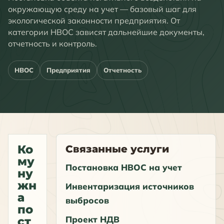
окружающую среду на учет — базовый шаг для
экологической законности предприятия. От
категории НВОС зависят дальнейшие документы,
отчетность и контроль.
НВОС
Предприятия
Отчетность
Ко
Связанные услуги
му
Постановка НВОС на учет
ну
жн
Инвентаризация источников
а
выбросов
по
Проект НДВ
ст