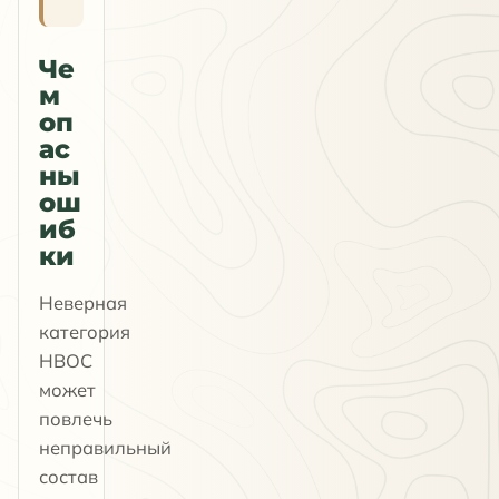
Че
м
оп
ас
ны
ош
иб
ки
Неверная
категория
НВОС
может
повлечь
неправильный
состав