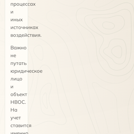
процессах
и
иных
источниках
воздействия.
Важно
не
путать
юридическое
лицо
и
объект
НВОС.
На
учет
ставится
именно