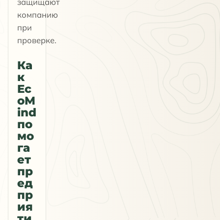
защищают
компанию
при
проверке.
Ка
к
Ec
oM
ind
по
мо
га
ет
пр
ед
пр
ия
ти