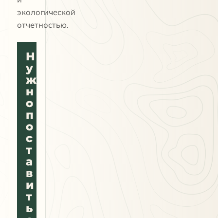
экологической
отчетностью.
Н
у
ж
н
о
п
о
с
т
а
в
и
т
ь