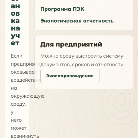
ан
Программа ПЭК
ов
ка
Экологическая отчетность
на
уч
ет
Для предприятий
Если
Можно сразу выстроить систему
предприятие
документов, сроков и отчетности.
оказывает
Экосопровождение
воздействие
на
окружающую
среду,
у
него
может
возникнуть