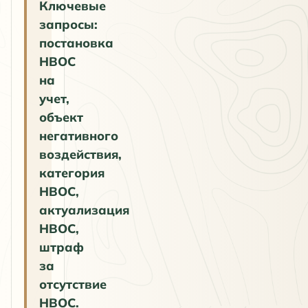
Ключевые
запросы:
постановка
НВОС
на
учет,
объект
негативного
воздействия,
категория
НВОС,
актуализация
НВОС,
штраф
за
отсутствие
НВОС.