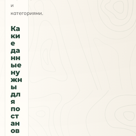
и
категориями.
Ка
ки
е
да
нн
ые
ну
жн
ы
дл
я
по
ст
ан
ов