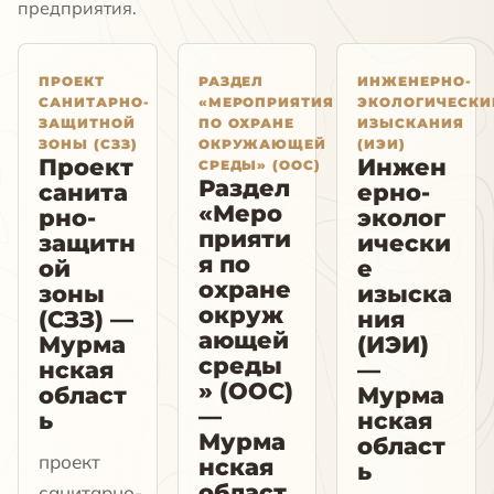
предприятия.
ПРОЕКТ
РАЗДЕЛ
ИНЖЕНЕРНО-
САНИТАРНО-
«МЕРОПРИЯТИЯ
ЭКОЛОГИЧЕСКИ
ЗАЩИТНОЙ
ПО ОХРАНЕ
ИЗЫСКАНИЯ
ЗОНЫ (СЗЗ)
ОКРУЖАЮЩЕЙ
(ИЭИ)
Проект
Инжен
СРЕДЫ» (ООС)
Раздел
санита
ерно-
«Меро
рно-
эколог
прияти
защитн
ически
я по
ой
е
охране
зоны
изыска
окруж
(СЗЗ) —
ния
ающей
Мурма
(ИЭИ)
среды
нская
—
» (ООС)
област
Мурма
—
ь
нская
Мурма
област
проект
нская
ь
област
санитарно-