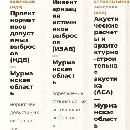
Инвент
ВЫБРОСОВ
СТРОИТЕЛЬНАЯ
(НДВ)
АКУСТИКА
аризац
Проект
(АСА)
ия
Акусти
нормат
источн
ческие
ивов
иков
расчет
допуст
выброс
ы и
имых
ов
архите
выброс
(ИЗАВ)
ктурно
ов
—
-строи
(НДВ)
Мурма
тельна
—
нская
я
Мурма
област
акусти
нская
ь
ка
област
(АСА)
ь
определение
—
стационарных
нормативы
Мурма
источников
нская
допустимых
выбросов
област
выбросов
ь
и
для