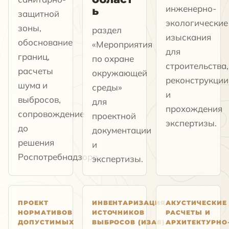
инженерно-
ь
защитной
экологические
зоны,
раздел
изыскания
обоснование
«Мероприятия
для
границ,
по охране
строительства,
расчеты
окружающей
реконструкции
шума и
среды»
и
выбросов,
для
прохождения
сопровождение
проектной
экспертизы.
до
документации
решения
и
Роспотребнадзора.
экспертизы.
ПРОЕКТ
ИНВЕНТАРИЗАЦИЯ
АКУСТИЧЕСКИЕ
НОРМАТИВОВ
ИСТОЧНИКОВ
РАСЧЕТЫ И
ДОПУСТИМЫХ
ВЫБРОСОВ (ИЗАВ)
АРХИТЕКТУРНО