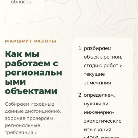
область
МАРШРУТ РАБОТЫ
разбираем
Как мы
объект, регион,
работаем с
стадию работ и
региональн
текущие
ыми
замечания
объектами
определяем,
нужны ли
Собираем исходные
данные дистанционно,
инженерно-
заранее проверяем
экологические
региональные
изыскания
требования и
(ИЭИ), раздел