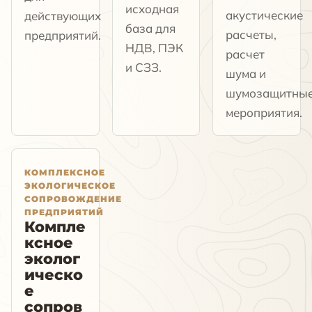
исходная
акустические
действующих
база для
расчеты,
предприятий.
НДВ, ПЭК
расчет
и СЗЗ.
шума и
шумозащитны
мероприятия.
КОМПЛЕКСНОЕ
ЭКОЛОГИЧЕСКОЕ
СОПРОВОЖДЕНИЕ
ПРЕДПРИЯТИЙ
Компле
ксное
эколог
ическо
е
сопров