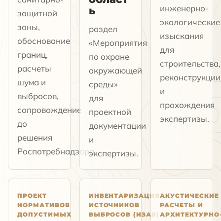
инженерно-
ь
защитной
экологические
зоны,
раздел
изыскания
обоснование
«Мероприятия
для
границ,
по охране
строительства,
расчеты
окружающей
реконструкции
шума и
среды»
и
выбросов,
для
прохождения
сопровождение
проектной
экспертизы.
до
документации
решения
и
Роспотребнадзора.
экспертизы.
ПРОЕКТ
ИНВЕНТАРИЗАЦИЯ
АКУСТИЧЕСКИЕ
НОРМАТИВОВ
ИСТОЧНИКОВ
РАСЧЕТЫ И
ДОПУСТИМЫХ
ВЫБРОСОВ (ИЗАВ)
АРХИТЕКТУРНО