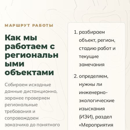
МАРШРУТ РАБОТЫ
разбираем
Как мы
объект, регион,
работаем с
стадию работ и
региональн
текущие
ыми
замечания
объектами
определяем,
нужны ли
Собираем исходные
данные дистанционно,
инженерно-
заранее проверяем
экологические
региональные
изыскания
требования и
(ИЭИ), раздел
сопровождаем
заказчика до понятного
«Мероприятия