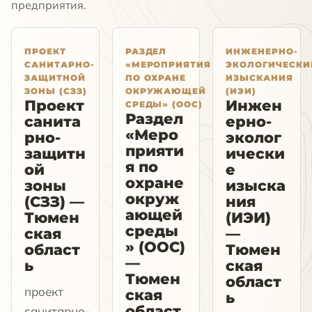
предприятия.
ПРОЕКТ
РАЗДЕЛ
ИНЖЕНЕРНО-
САНИТАРНО-
«МЕРОПРИЯТИЯ
ЭКОЛОГИЧЕСКИ
ЗАЩИТНОЙ
ПО ОХРАНЕ
ИЗЫСКАНИЯ
ЗОНЫ (СЗЗ)
ОКРУЖАЮЩЕЙ
(ИЭИ)
Проект
Инжен
СРЕДЫ» (ООС)
Раздел
санита
ерно-
«Меро
рно-
эколог
прияти
защитн
ически
я по
ой
е
охране
зоны
изыска
окруж
(СЗЗ) —
ния
ающей
Тюмен
(ИЭИ)
среды
ская
—
» (ООС)
област
Тюмен
—
ь
ская
Тюмен
област
проект
ская
ь
област
санитарно-