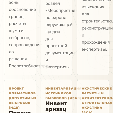
зоны,
раздел
изыскания
обоснование
«Мероприятия
для
границ,
по охране
строительства,
расчеты
окружающей
реконструкции
шума и
среды»
и
выбросов,
для
прохождения
сопровождение
проектной
экспертизы.
до
документации
решения
и
Роспотребнадзора.
экспертизы.
ПРОЕКТ
ИНВЕНТАРИЗАЦИЯ
АКУСТИЧЕСКИЕ
НОРМАТИВОВ
ИСТОЧНИКОВ
РАСЧЕТЫ И
ДОПУСТИМЫХ
ВЫБРОСОВ (ИЗАВ)
АРХИТЕКТУРНО
Инвент
ВЫБРОСОВ
СТРОИТЕЛЬНАЯ
(НДВ)
АКУСТИКА
аризац
Проект
(АСА)