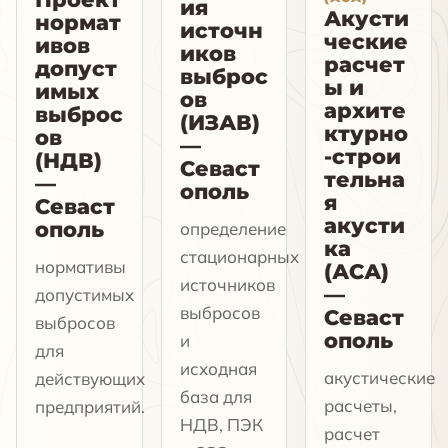
ия
Акусти
нормат
источн
ческие
ивов
иков
расчет
допуст
выброс
ы и
имых
ов
архите
выброс
(ИЗАВ)
ктурно
ов
—
-строи
(НДВ)
Севаст
тельна
—
ополь
я
Севаст
акусти
ополь
определение
ка
стационарных
нормативы
(АСА)
источников
—
допустимых
выбросов
Севаст
выбросов
ополь
и
для
исходная
акустические
действующих
база для
расчеты,
предприятий.
НДВ, ПЭК
расчет