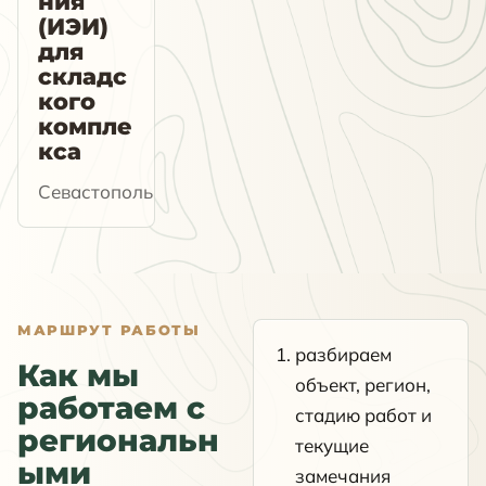
ния
(ИЭИ)
для
складс
кого
компле
кса
Севастополь
МАРШРУТ РАБОТЫ
разбираем
Как мы
объект, регион,
работаем с
стадию работ и
региональн
текущие
ыми
замечания