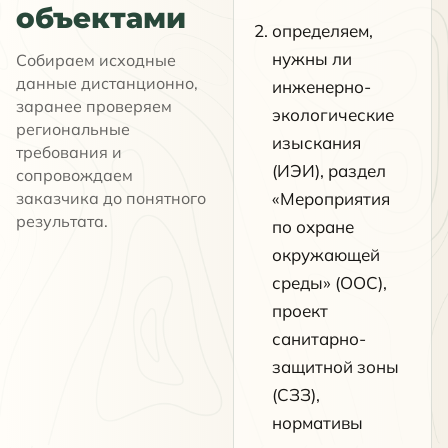
объектами
определяем,
нужны ли
Собираем исходные
данные дистанционно,
инженерно-
заранее проверяем
экологические
региональные
изыскания
требования и
(ИЭИ), раздел
сопровождаем
заказчика до понятного
«Мероприятия
результата.
по охране
окружающей
среды» (ООС),
проект
санитарно-
защитной зоны
(СЗЗ),
нормативы