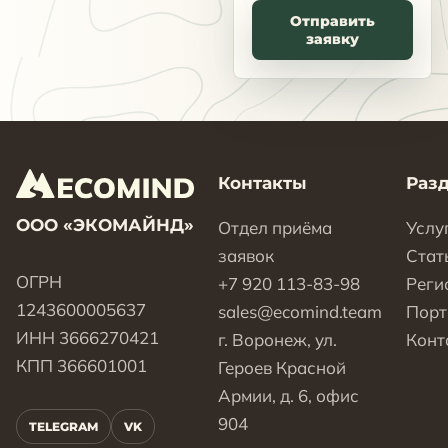
Отправить
заявку
Контакты
Раз
ООО «ЭКОМАЙНД»
Отдел приёма
Услу
заявок
Стат
ОГРН
+7 920 113-83-98
Реги
1243600005637
sales@ecomind.team
Пор
ИНН 3666270421
г. Воронеж, ул.
Конт
КПП 366601001
Героев Красной
Армии, д. 6, офис
904
TELEGRAM
VK