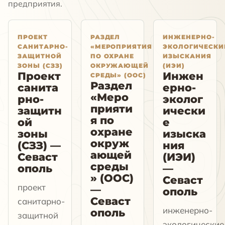
предприятия.
ПРОЕКТ
РАЗДЕЛ
ИНЖЕНЕРНО-
САНИТАРНО-
«МЕРОПРИЯТИЯ
ЭКОЛОГИЧЕСКИ
ЗАЩИТНОЙ
ПО ОХРАНЕ
ИЗЫСКАНИЯ
ЗОНЫ (СЗЗ)
ОКРУЖАЮЩЕЙ
(ИЭИ)
Проект
Инжен
СРЕДЫ» (ООС)
Раздел
санита
ерно-
«Меро
рно-
эколог
прияти
защитн
ически
я по
ой
е
охране
зоны
изыска
окруж
(СЗЗ) —
ния
ающей
Севаст
(ИЭИ)
среды
ополь
—
» (ООС)
Севаст
проект
—
ополь
Севаст
санитарно-
инженерно-
ополь
защитной
экологические