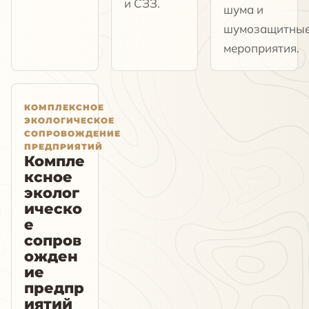
и СЗЗ.
шума и
шумозащитны
мероприятия.
КОМПЛЕКСНОЕ
ЭКОЛОГИЧЕСКОЕ
СОПРОВОЖДЕНИЕ
ПРЕДПРИЯТИЙ
Компле
ксное
эколог
ическо
е
сопров
ожден
ие
предпр
иятий