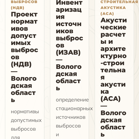
Инвент
ВЫБРОСОВ
СТРОИТЕЛЬНАЯ
(НДВ)
АКУСТИКА
аризац
Проект
(АСА)
ия
Акусти
нормат
источн
ческие
ивов
иков
расчет
допуст
выброс
ы и
имых
ов
архите
выброс
(ИЗАВ)
ктурно
ов
—
-строи
(НДВ)
Волого
тельна
—
дская
я
Волого
област
акусти
дская
ь
ка
област
(АСА)
ь
определение
—
стационарных
нормативы
Волого
источников
дская
допустимых
выбросов
област
выбросов
ь
и
для