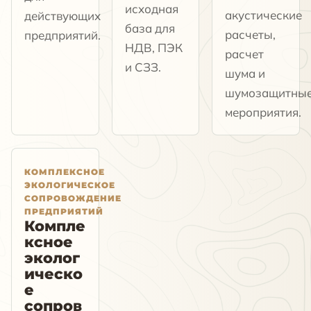
исходная
акустические
действующих
база для
расчеты,
предприятий.
НДВ, ПЭК
расчет
и СЗЗ.
шума и
шумозащитны
мероприятия.
КОМПЛЕКСНОЕ
ЭКОЛОГИЧЕСКОЕ
СОПРОВОЖДЕНИЕ
ПРЕДПРИЯТИЙ
Компле
ксное
эколог
ическо
е
сопров