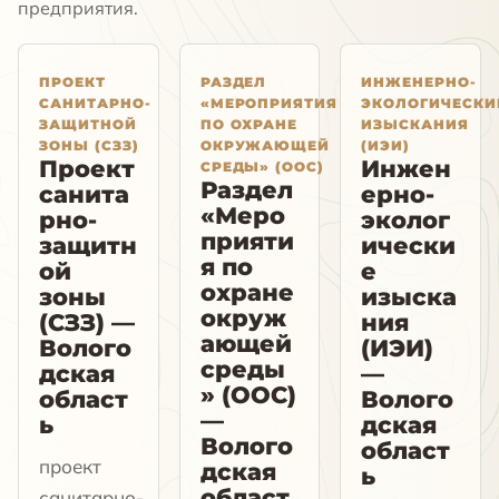
предприятия.
ПРОЕКТ
РАЗДЕЛ
ИНЖЕНЕРНО-
САНИТАРНО-
«МЕРОПРИЯТИЯ
ЭКОЛОГИЧЕСКИ
ЗАЩИТНОЙ
ПО ОХРАНЕ
ИЗЫСКАНИЯ
ЗОНЫ (СЗЗ)
ОКРУЖАЮЩЕЙ
(ИЭИ)
Проект
Инжен
СРЕДЫ» (ООС)
Раздел
санита
ерно-
«Меро
рно-
эколог
прияти
защитн
ически
я по
ой
е
охране
зоны
изыска
окруж
(СЗЗ) —
ния
ающей
Волого
(ИЭИ)
среды
дская
—
» (ООС)
област
Волого
—
ь
дская
Волого
област
проект
дская
ь
област
санитарно-