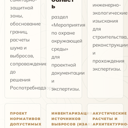
инженерно-
ь
защитной
экологические
зоны,
раздел
изыскания
обоснование
«Мероприятия
для
границ,
по охране
строительства,
расчеты
окружающей
реконструкции
шума и
среды»
и
выбросов,
для
прохождения
сопровождение
проектной
экспертизы.
до
документации
решения
и
Роспотребнадзора.
экспертизы.
ПРОЕКТ
ИНВЕНТАРИЗАЦИЯ
АКУСТИЧЕСКИЕ
НОРМАТИВОВ
ИСТОЧНИКОВ
РАСЧЕТЫ И
ДОПУСТИМЫХ
ВЫБРОСОВ (ИЗАВ)
АРХИТЕКТУРНО