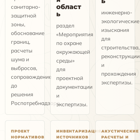
ь
област
санитарно-
инженерно-
ь
защитной
экологические
зоны,
раздел
изыскания
обоснование
«Мероприятия
для
границ,
по охране
строительства,
расчеты
окружающей
реконструкции
шума и
среды»
и
выбросов,
для
прохождения
сопровождение
проектной
экспертизы.
до
документации
решения
и
Роспотребнадзора.
экспертизы.
ПРОЕКТ
ИНВЕНТАРИЗАЦИЯ
АКУСТИЧЕСКИЕ
НОРМАТИВОВ
ИСТОЧНИКОВ
РАСЧЕТЫ И