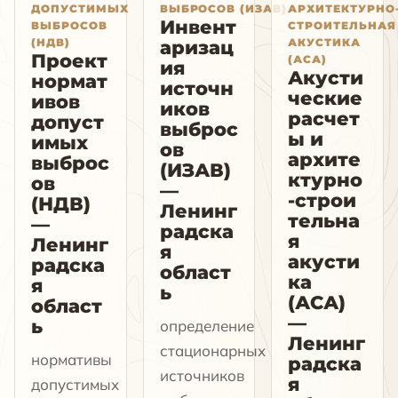
ДОПУСТИМЫХ
ВЫБРОСОВ (ИЗАВ)
АРХИТЕКТУРНО
Инвент
ВЫБРОСОВ
СТРОИТЕЛЬНАЯ
(НДВ)
АКУСТИКА
аризац
Проект
(АСА)
ия
Акусти
нормат
источн
ческие
ивов
иков
расчет
допуст
выброс
ы и
имых
ов
архите
выброс
(ИЗАВ)
ктурно
ов
—
-строи
(НДВ)
Ленинг
тельна
—
радска
я
Ленинг
я
акусти
радска
област
ка
я
ь
(АСА)
област
—
ь
определение
Ленинг
стационарных
нормативы
радска
источников
я
допустимых