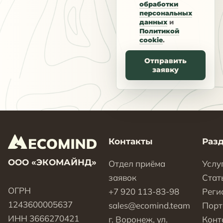
обработки
персональных
данных
и
Политикой
cookie
.
Отправить
заявку
Контакты
Раз
ООО «ЭКОМАЙНД»
Отдел приёма
Услу
заявок
Стат
ОГРН
+7 920 113-83-98
Реги
1243600005637
sales@ecomind.team
Пор
ИНН 3666270421
г. Воронеж, ул.
Конт