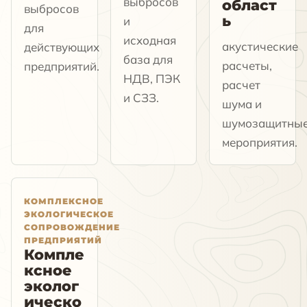
выбросов
област
выбросов
ь
и
для
исходная
акустические
действующих
база для
расчеты,
предприятий.
НДВ, ПЭК
расчет
и СЗЗ.
шума и
шумозащитны
мероприятия.
КОМПЛЕКСНОЕ
ЭКОЛОГИЧЕСКОЕ
СОПРОВОЖДЕНИЕ
ПРЕДПРИЯТИЙ
Компле
ксное
эколог
ическо