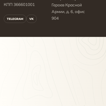
КПП 366601001
Героев Красной
Армии, д. 6, офис
904
TELEGRAM
VK