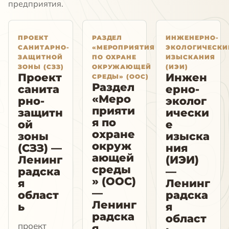
предприятия.
ПРОЕКТ
РАЗДЕЛ
ИНЖЕНЕРНО-
САНИТАРНО-
«МЕРОПРИЯТИЯ
ЭКОЛОГИЧЕСКИ
ЗАЩИТНОЙ
ПО ОХРАНЕ
ИЗЫСКАНИЯ
ЗОНЫ (СЗЗ)
ОКРУЖАЮЩЕЙ
(ИЭИ)
Проект
Инжен
СРЕДЫ» (ООС)
Раздел
санита
ерно-
«Меро
рно-
эколог
прияти
защитн
ически
я по
ой
е
охране
зоны
изыска
окруж
(СЗЗ) —
ния
ающей
Ленинг
(ИЭИ)
среды
радска
—
» (ООС)
я
Ленинг
—
област
радска
Ленинг
ь
я
радска
област
проект
я