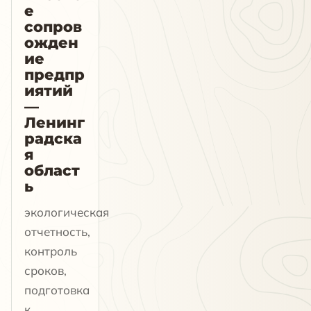
е
сопров
ожден
ие
предпр
иятий
—
Ленинг
радска
я
област
ь
экологическая
отчетность,
контроль
сроков,
подготовка
к