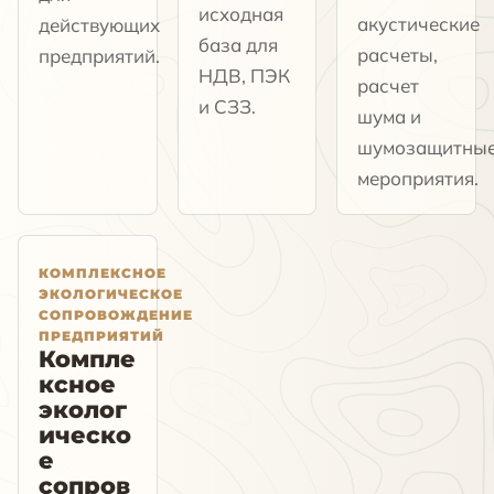
исходная
акустические
действующих
база для
расчеты,
предприятий.
НДВ, ПЭК
расчет
и СЗЗ.
шума и
шумозащитны
мероприятия.
КОМПЛЕКСНОЕ
ЭКОЛОГИЧЕСКОЕ
СОПРОВОЖДЕНИЕ
ПРЕДПРИЯТИЙ
Компле
ксное
эколог
ическо
е
сопров