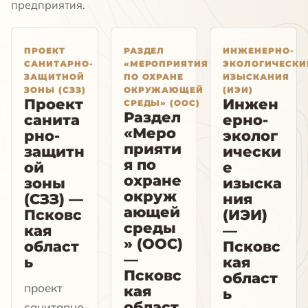
предприятия.
ПРОЕКТ
РАЗДЕЛ
ИНЖЕНЕРНО-
САНИТАРНО-
«МЕРОПРИЯТИЯ
ЭКОЛОГИЧЕСКИ
ЗАЩИТНОЙ
ПО ОХРАНЕ
ИЗЫСКАНИЯ
ЗОНЫ (СЗЗ)
ОКРУЖАЮЩЕЙ
(ИЭИ)
Проект
Инжен
СРЕДЫ» (ООС)
Раздел
санита
ерно-
«Меро
рно-
эколог
прияти
защитн
ически
я по
ой
е
охране
зоны
изыска
окруж
(СЗЗ) —
ния
ающей
Псковс
(ИЭИ)
среды
кая
—
» (ООС)
област
Псковс
—
ь
кая
Псковс
област
проект
кая
ь
област
санитарно-