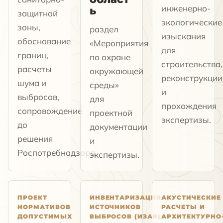
инженерно-
ь
защитной
экологические
зоны,
раздел
изыскания
обоснование
«Мероприятия
для
границ,
по охране
строительства,
расчеты
окружающей
реконструкции
шума и
среды»
и
выбросов,
для
прохождения
сопровождение
проектной
экспертизы.
до
документации
решения
и
Роспотребнадзора.
экспертизы.
ПРОЕКТ
ИНВЕНТАРИЗАЦИЯ
АКУСТИЧЕСКИЕ
НОРМАТИВОВ
ИСТОЧНИКОВ
РАСЧЕТЫ И
ДОПУСТИМЫХ
ВЫБРОСОВ (ИЗАВ)
АРХИТЕКТУРНО