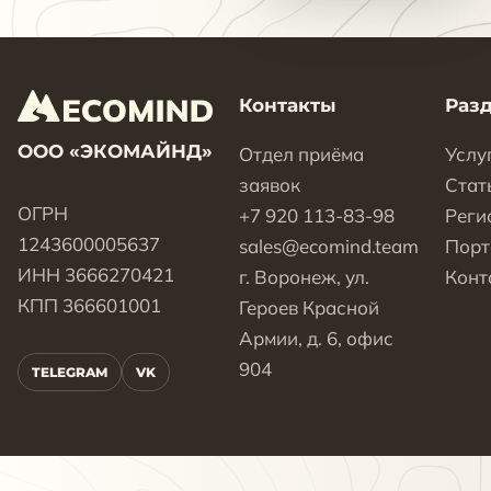
Контакты
Раз
ООО «ЭКОМАЙНД»
Отдел приёма
Услу
заявок
Стат
ОГРН
+7 920 113-83-98
Реги
1243600005637
sales@ecomind.team
Пор
ИНН 3666270421
г. Воронеж, ул.
Конт
КПП 366601001
Героев Красной
Армии, д. 6, офис
904
TELEGRAM
VK