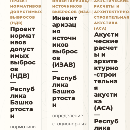
ПРОЕКТ
ИНВЕНТАРИЗАЦИЯ
АКУСТИЧЕСКИЕ
НОРМАТИВОВ
ИСТОЧНИКОВ
РАСЧЕТЫ И
ДОПУСТИМЫХ
ВЫБРОСОВ (ИЗАВ)
АРХИТЕКТУРНО
Инвент
ВЫБРОСОВ
СТРОИТЕЛЬНАЯ
(НДВ)
АКУСТИКА
аризац
Проект
(АСА)
ия
Акусти
нормат
источн
ческие
ивов
иков
расчет
допуст
выброс
ы и
имых
ов
архите
выброс
(ИЗАВ)
ктурно
ов
—
-строи
(НДВ)
Респуб
тельна
—
лика
я
Респуб
Башко
акусти
лика
ртоста
ка
Башко
н
(АСА)
ртоста
—
н
определение
Респуб
стационарных
нормативы
лика