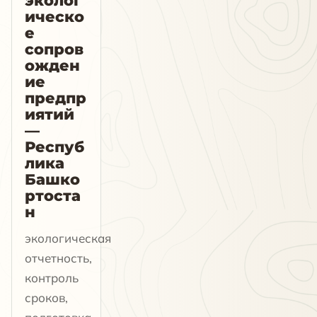
эколог
ическо
е
сопров
ожден
ие
предпр
иятий
—
Респуб
лика
Башко
ртоста
н
экологическая
отчетность,
контроль
сроков,