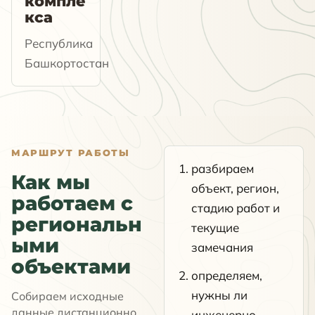
компле
кса
Республика
Башкортостан
МАРШРУТ РАБОТЫ
разбираем
Как мы
объект, регион,
работаем с
стадию работ и
региональн
текущие
ыми
замечания
объектами
определяем,
нужны ли
Собираем исходные
данные дистанционно,
инженерно-