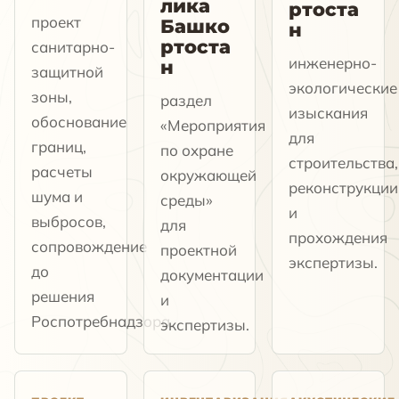
лика
ртоста
проект
Башко
н
ртоста
санитарно-
инженерно-
н
защитной
экологические
зоны,
раздел
изыскания
обоснование
«Мероприятия
для
границ,
по охране
строительства,
расчеты
окружающей
реконструкции
шума и
среды»
и
выбросов,
для
прохождения
сопровождение
проектной
экспертизы.
до
документации
решения
и
Роспотребнадзора.
экспертизы.