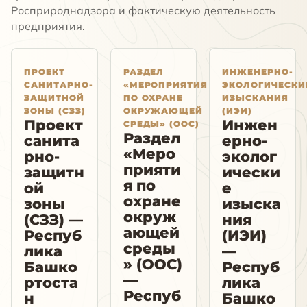
Росприроднадзора и фактическую деятельность
предприятия.
ПРОЕКТ
РАЗДЕЛ
ИНЖЕНЕРНО-
САНИТАРНО-
«МЕРОПРИЯТИЯ
ЭКОЛОГИЧЕСКИ
ЗАЩИТНОЙ
ПО ОХРАНЕ
ИЗЫСКАНИЯ
ЗОНЫ (СЗЗ)
ОКРУЖАЮЩЕЙ
(ИЭИ)
Проект
Инжен
СРЕДЫ» (ООС)
Раздел
санита
ерно-
«Меро
рно-
эколог
прияти
защитн
ически
я по
ой
е
охране
зоны
изыска
окруж
(СЗЗ) —
ния
ающей
Респуб
(ИЭИ)
среды
лика
—
» (ООС)
Башко
Респуб
—
ртоста
лика
Респуб
н
Башко