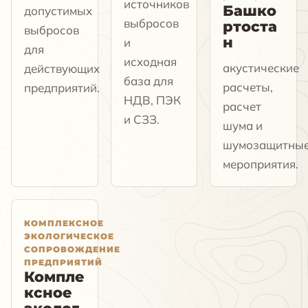
источников
Башко
допустимых
выбросов
ртоста
выбросов
н
и
для
исходная
акустические
действующих
база для
расчеты,
предприятий.
НДВ, ПЭК
расчет
и СЗЗ.
шума и
шумозащитны
мероприятия.
КОМПЛЕКСНОЕ
ЭКОЛОГИЧЕСКОЕ
СОПРОВОЖДЕНИЕ
ПРЕДПРИЯТИЙ
Компле
ксное