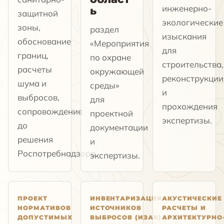
инженерно-
ь
защитной
экологические
зоны,
раздел
изыскания
обоснование
«Мероприятия
для
границ,
по охране
строительства,
расчеты
окружающей
реконструкции
шума и
среды»
и
выбросов,
для
прохождения
сопровождение
проектной
экспертизы.
до
документации
решения
и
Роспотребнадзора.
экспертизы.
ПРОЕКТ
ИНВЕНТАРИЗАЦИЯ
АКУСТИЧЕСКИЕ
НОРМАТИВОВ
ИСТОЧНИКОВ
РАСЧЕТЫ И
ДОПУСТИМЫХ
ВЫБРОСОВ (ИЗАВ)
АРХИТЕКТУРНО