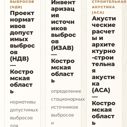
Инвент
ВЫБРОСОВ
СТРОИТЕЛЬНАЯ
(НДВ)
АКУСТИКА
аризац
Проект
(АСА)
ия
Акусти
нормат
источн
ческие
ивов
иков
расчет
допуст
выброс
ы и
имых
ов
архите
выброс
(ИЗАВ)
ктурно
ов
—
-строи
(НДВ)
Костро
тельна
—
мская
я
Костро
област
акусти
мская
ь
ка
област
(АСА)
ь
определение
—
стационарных
нормативы
Костро
источников
мская
допустимых
выбросов
област
выбросов
ь
и
для