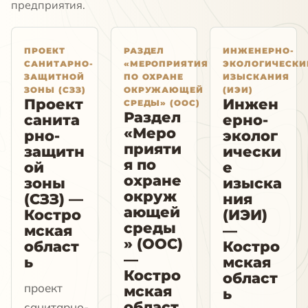
предприятия.
ПРОЕКТ
РАЗДЕЛ
ИНЖЕНЕРНО-
САНИТАРНО-
«МЕРОПРИЯТИЯ
ЭКОЛОГИЧЕСКИ
ЗАЩИТНОЙ
ПО ОХРАНЕ
ИЗЫСКАНИЯ
ЗОНЫ (СЗЗ)
ОКРУЖАЮЩЕЙ
(ИЭИ)
Проект
Инжен
СРЕДЫ» (ООС)
Раздел
санита
ерно-
«Меро
рно-
эколог
прияти
защитн
ически
я по
ой
е
охране
зоны
изыска
окруж
(СЗЗ) —
ния
ающей
Костро
(ИЭИ)
среды
мская
—
» (ООС)
област
Костро
—
ь
мская
Костро
област
проект
мская
ь
област
санитарно-