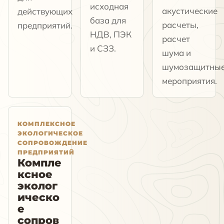
исходная
акустические
действующих
база для
расчеты,
предприятий.
НДВ, ПЭК
расчет
и СЗЗ.
шума и
шумозащитны
мероприятия.
КОМПЛЕКСНОЕ
ЭКОЛОГИЧЕСКОЕ
СОПРОВОЖДЕНИЕ
ПРЕДПРИЯТИЙ
Компле
ксное
эколог
ическо
е
сопров