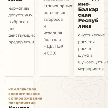
ино-
стационарных
нормативы
Балкар
источников
ская
допустимых
выбросов
Респуб
выбросов
лика
и
для
исходная
акустические
действующих
база для
расчеты,
предприятий.
НДВ, ПЭК
расчет
и СЗЗ.
шума и
шумозащитны
мероприятия.
КОМПЛЕКСНОЕ
ЭКОЛОГИЧЕСКОЕ
СОПРОВОЖДЕНИЕ
ПРЕДПРИЯТИЙ