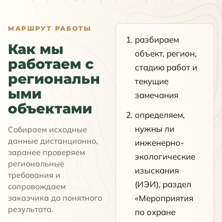
МАРШРУТ РАБОТЫ
разбираем
Как мы
объект, регион,
работаем с
стадию работ и
региональн
текущие
ыми
замечания
объектами
определяем,
нужны ли
Собираем исходные
данные дистанционно,
инженерно-
заранее проверяем
экологические
региональные
изыскания
требования и
(ИЭИ), раздел
сопровождаем
заказчика до понятного
«Мероприятия
результата.
по охране