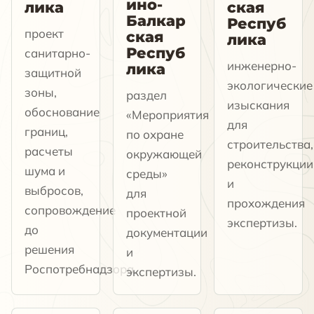
ино-
лика
ская
Балкар
Респуб
проект
ская
лика
Респуб
санитарно-
инженерно-
лика
защитной
экологические
зоны,
раздел
изыскания
обоснование
«Мероприятия
для
границ,
по охране
строительства,
расчеты
окружающей
реконструкции
шума и
среды»
и
выбросов,
для
прохождения
сопровождение
проектной
экспертизы.
до
документации
решения
и
Роспотребнадзора.
экспертизы.