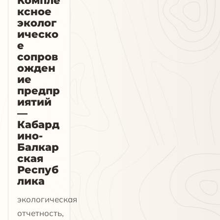
Компле
ксное
эколог
ическо
е
сопров
ожден
ие
предпр
иятий
—
Кабард
ино-
Балкар
ская
Респуб
лика
экологическая
отчетность,