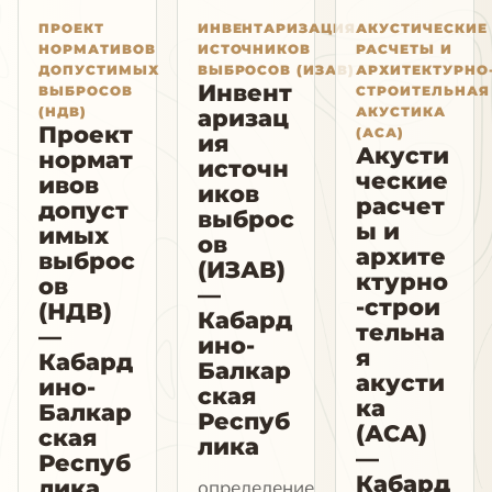
ПРОЕКТ
ИНВЕНТАРИЗАЦИЯ
АКУСТИЧЕСКИЕ
НОРМАТИВОВ
ИСТОЧНИКОВ
РАСЧЕТЫ И
ДОПУСТИМЫХ
ВЫБРОСОВ (ИЗАВ)
АРХИТЕКТУРНО
Инвент
ВЫБРОСОВ
СТРОИТЕЛЬНАЯ
(НДВ)
АКУСТИКА
аризац
Проект
(АСА)
ия
Акусти
нормат
источн
ческие
ивов
иков
расчет
допуст
выброс
ы и
имых
ов
архите
выброс
(ИЗАВ)
ктурно
ов
—
-строи
(НДВ)
Кабард
тельна
—
ино-
я
Кабард
Балкар
акусти
ино-
ская
ка
Балкар
Респуб
(АСА)
ская
лика
—
Респуб
Кабард
лика
определение