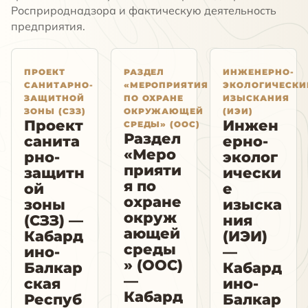
Росприроднадзора и фактическую деятельность
предприятия.
ПРОЕКТ
РАЗДЕЛ
ИНЖЕНЕРНО-
САНИТАРНО-
«МЕРОПРИЯТИЯ
ЭКОЛОГИЧЕСКИ
ЗАЩИТНОЙ
ПО ОХРАНЕ
ИЗЫСКАНИЯ
ЗОНЫ (СЗЗ)
ОКРУЖАЮЩЕЙ
(ИЭИ)
Проект
Инжен
СРЕДЫ» (ООС)
Раздел
санита
ерно-
«Меро
рно-
эколог
прияти
защитн
ически
я по
ой
е
охране
зоны
изыска
окруж
(СЗЗ) —
ния
ающей
Кабард
(ИЭИ)
среды
ино-
—
» (ООС)
Балкар
Кабард
—
ская
ино-
Кабард
Респуб
Балкар