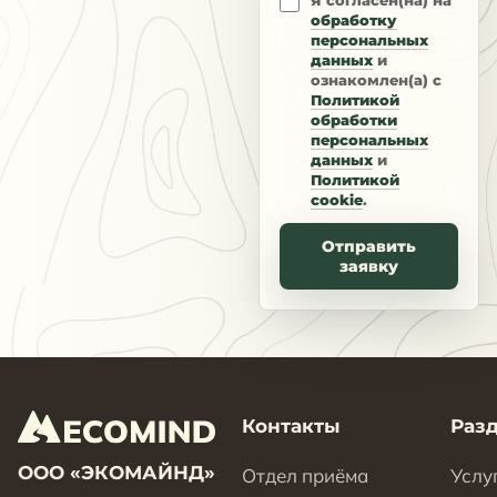
Я согласен(на) на
обработку
персональных
данных
и
ознакомлен(а) с
Политикой
обработки
персональных
данных
и
Политикой
cookie
.
Отправить
заявку
Контакты
Раз
ООО «ЭКОМАЙНД»
Отдел приёма
Услу