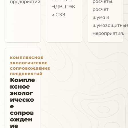
расчеты,
предприятий.
НДВ, ПЭК
расчет
и СЗЗ.
шума и
шумозащитны
мероприятия.
КОМПЛЕКСНОЕ
ЭКОЛОГИЧЕСКОЕ
СОПРОВОЖДЕНИЕ
ПРЕДПРИЯТИЙ
Компле
ксное
эколог
ическо
е
сопров
ожден
ие