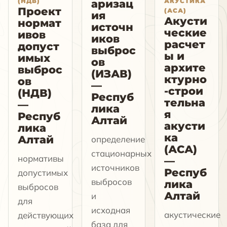
(НДВ)
АКУСТИКА
аризац
Проект
(АСА)
ия
Акусти
нормат
источн
ческие
ивов
иков
расчет
допуст
выброс
ы и
имых
ов
архите
выброс
(ИЗАВ)
ктурно
ов
—
-строи
(НДВ)
Респуб
тельна
—
лика
я
Респуб
Алтай
акусти
лика
ка
Алтай
определение
(АСА)
стационарных
нормативы
—
источников
Респуб
допустимых
выбросов
лика
выбросов
Алтай
и
для
исходная
акустические
действующих
база для