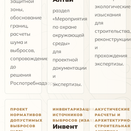
защитной
экологические
зоны,
раздел
изыскания
обоснование
«Мероприятия
для
границ,
по охране
строительства,
расчеты
окружающей
реконструкции
шума и
среды»
и
выбросов,
для
прохождения
сопровождение
проектной
экспертизы.
до
документации
решения
и
Роспотребнадзора.
экспертизы.
ПРОЕКТ
ИНВЕНТАРИЗАЦИЯ
АКУСТИЧЕСКИЕ
НОРМАТИВОВ
ИСТОЧНИКОВ
РАСЧЕТЫ И
ДОПУСТИМЫХ
ВЫБРОСОВ (ИЗАВ)
АРХИТЕКТУРНО
Инвент
ВЫБРОСОВ
СТРОИТЕЛЬНАЯ