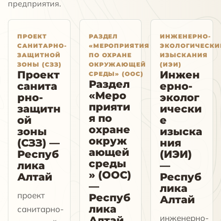
предприятия.
ПРОЕКТ
РАЗДЕЛ
ИНЖЕНЕРНО-
САНИТАРНО-
«МЕРОПРИЯТИЯ
ЭКОЛОГИЧЕСКИ
ЗАЩИТНОЙ
ПО ОХРАНЕ
ИЗЫСКАНИЯ
ЗОНЫ (СЗЗ)
ОКРУЖАЮЩЕЙ
(ИЭИ)
Проект
Инжен
СРЕДЫ» (ООС)
Раздел
санита
ерно-
«Меро
рно-
эколог
прияти
защитн
ически
я по
ой
е
охране
зоны
изыска
окруж
(СЗЗ) —
ния
ающей
Респуб
(ИЭИ)
среды
лика
—
» (ООС)
Алтай
Респуб
—
лика
проект
Респуб
Алтай
лика
санитарно-
инженерно-
Алтай