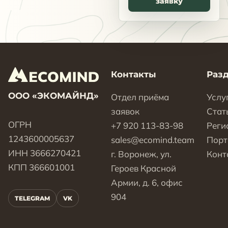
заявку
Контакты
Раз
ООО «ЭКОМАЙНД»
Отдел приёма
Услу
заявок
Стат
ОГРН
+7 920 113-83-98
Реги
1243600005637
sales@ecomind.team
Пор
ИНН 3666270421
г. Воронеж, ул.
Конт
КПП 366601001
Героев Красной
Армии, д. 6, офис
904
TELEGRAM
VK