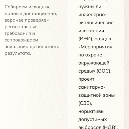
нужны ли
Собираем исходные
данные дистанционно,
инженерно-
заранее проверяем
экологические
региональные
изыскания
требования и
(ИЭИ), раздел
сопровождаем
заказчика до понятного
«Мероприятия
результата.
по охране
окружающей
среды» (ООС),
проект
санитарно-
защитной зоны
(СЗЗ),
нормативы
допустимых
выбросов (НДВ),