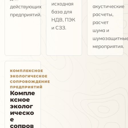
исходная
акустические
действующих
база для
расчеты,
предприятий.
НДВ, ПЭК
расчет
и СЗЗ.
шума и
шумозащитны
мероприятия.
КОМПЛЕКСНОЕ
ЭКОЛОГИЧЕСКОЕ
СОПРОВОЖДЕНИЕ
ПРЕДПРИЯТИЙ
Компле
ксное
эколог
ическо
е
сопров