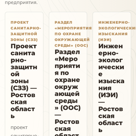
предприятия.
ПРОЕКТ
РАЗДЕЛ
ИНЖЕНЕРНО-
САНИТАРНО-
«МЕРОПРИЯТИЯ
ЭКОЛОГИЧЕСКИ
ЗАЩИТНОЙ
ПО ОХРАНЕ
ИЗЫСКАНИЯ
ЗОНЫ (СЗЗ)
ОКРУЖАЮЩЕЙ
(ИЭИ)
Проект
Инжен
СРЕДЫ» (ООС)
Раздел
санита
ерно-
«Меро
рно-
эколог
прияти
защитн
ически
я по
ой
е
охране
зоны
изыска
окруж
(СЗЗ) —
ния
ающей
Ростов
(ИЭИ)
среды
ская
—
» (ООС)
област
Ростов
—
ь
ская
Ростов
област
проект
ская
ь
област
санитарно-