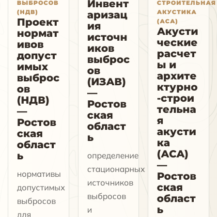
Инвент
ВЫБРОСОВ
СТРОИТЕЛЬНАЯ
(НДВ)
АКУСТИКА
аризац
Проект
(АСА)
ия
Акусти
нормат
источн
ческие
ивов
иков
расчет
допуст
выброс
ы и
имых
ов
архите
выброс
(ИЗАВ)
ктурно
ов
—
-строи
(НДВ)
Ростов
тельна
—
ская
я
Ростов
област
акусти
ская
ь
ка
област
(АСА)
ь
определение
—
стационарных
нормативы
Ростов
источников
ская
допустимых
выбросов
област
выбросов
ь
и
для