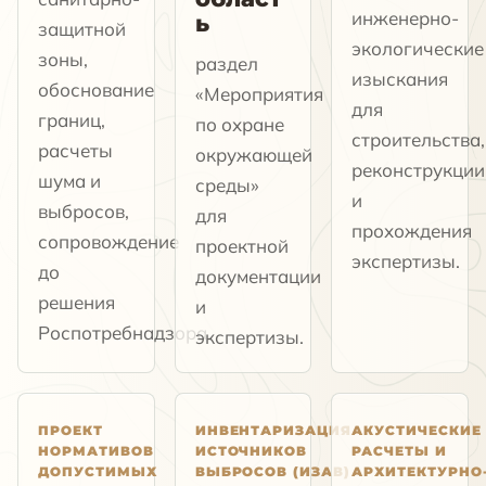
инженерно-
ь
защитной
экологические
зоны,
раздел
изыскания
обоснование
«Мероприятия
для
границ,
по охране
строительства,
расчеты
окружающей
реконструкции
шума и
среды»
и
выбросов,
для
прохождения
сопровождение
проектной
экспертизы.
до
документации
решения
и
Роспотребнадзора.
экспертизы.
ПРОЕКТ
ИНВЕНТАРИЗАЦИЯ
АКУСТИЧЕСКИЕ
НОРМАТИВОВ
ИСТОЧНИКОВ
РАСЧЕТЫ И
ДОПУСТИМЫХ
ВЫБРОСОВ (ИЗАВ)
АРХИТЕКТУРНО