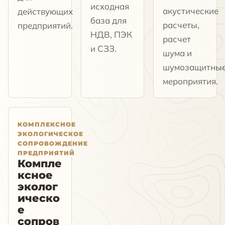
исходная
акустические
действующих
база для
расчеты,
предприятий.
НДВ, ПЭК
расчет
и СЗЗ.
шума и
шумозащитны
мероприятия.
КОМПЛЕКСНОЕ
ЭКОЛОГИЧЕСКОЕ
СОПРОВОЖДЕНИЕ
ПРЕДПРИЯТИЙ
Компле
ксное
эколог
ическо
е
сопров