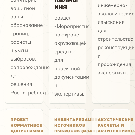
инженерно-
кия
защитной
экологические
зоны,
раздел
изыскания
обоснование
«Мероприятия
для
границ,
по охране
строительства,
расчеты
окружающей
реконструкции
шума и
среды»
и
выбросов,
для
прохождения
сопровождение
проектной
экспертизы.
до
документации
решения
и
Роспотребнадзора.
экспертизы.
ПРОЕКТ
ИНВЕНТАРИЗАЦИЯ
АКУСТИЧЕСКИЕ
НОРМАТИВОВ
ИСТОЧНИКОВ
РАСЧЕТЫ И
ДОПУСТИМЫХ
ВЫБРОСОВ (ИЗАВ)
АРХИТЕКТУРНО