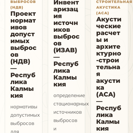
Инвент
ВЫБРОСОВ
СТРОИТЕЛЬНАЯ
(НДВ)
АКУСТИКА
аризац
Проект
(АСА)
ия
Акусти
нормат
источн
ческие
ивов
иков
расчет
допуст
выброс
ы и
имых
ов
архите
выброс
(ИЗАВ)
ктурно
ов
—
-строи
(НДВ)
Респуб
тельна
—
лика
я
Респуб
Калмы
акусти
лика
кия
ка
Калмы
(АСА)
кия
определение
—
стационарных
нормативы
Респуб
источников
лика
допустимых
выбросов
Калмы
выбросов
кия
и
для