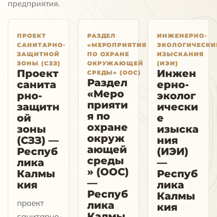
предприятия.
ПРОЕКТ
РАЗДЕЛ
ИНЖЕНЕРНО-
САНИТАРНО-
«МЕРОПРИЯТИЯ
ЭКОЛОГИЧЕСКИ
ЗАЩИТНОЙ
ПО ОХРАНЕ
ИЗЫСКАНИЯ
ЗОНЫ (СЗЗ)
ОКРУЖАЮЩЕЙ
(ИЭИ)
Проект
Инжен
СРЕДЫ» (ООС)
Раздел
санита
ерно-
«Меро
рно-
эколог
прияти
защитн
ически
я по
ой
е
охране
зоны
изыска
окруж
(СЗЗ) —
ния
ающей
Респуб
(ИЭИ)
среды
лика
—
» (ООС)
Калмы
Респуб
—
кия
лика
Респуб
Калмы
проект
лика
кия
Калмы
санитарно-