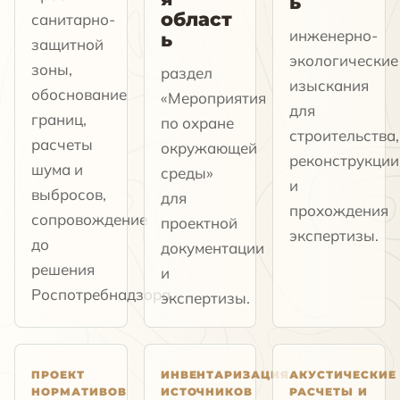
ь
област
санитарно-
инженерно-
ь
защитной
экологические
зоны,
раздел
изыскания
обоснование
«Мероприятия
для
границ,
по охране
строительства,
расчеты
окружающей
реконструкции
шума и
среды»
и
выбросов,
для
прохождения
сопровождение
проектной
экспертизы.
до
документации
решения
и
Роспотребнадзора.
экспертизы.
ПРОЕКТ
ИНВЕНТАРИЗАЦИЯ
АКУСТИЧЕСКИЕ
НОРМАТИВОВ
ИСТОЧНИКОВ
РАСЧЕТЫ И