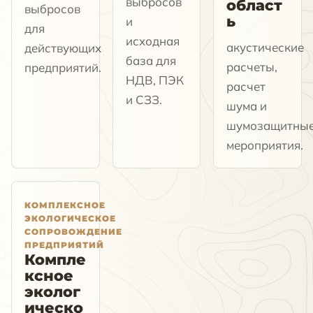
выбросов
област
выбросов
ь
и
для
исходная
акустические
действующих
база для
расчеты,
предприятий.
НДВ, ПЭК
расчет
и СЗЗ.
шума и
шумозащитны
мероприятия.
КОМПЛЕКСНОЕ
ЭКОЛОГИЧЕСКОЕ
СОПРОВОЖДЕНИЕ
ПРЕДПРИЯТИЙ
Компле
ксное
эколог
ическо