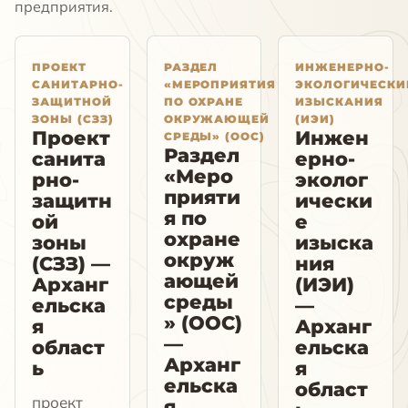
предприятия.
ПРОЕКТ
РАЗДЕЛ
ИНЖЕНЕРНО-
САНИТАРНО-
«МЕРОПРИЯТИЯ
ЭКОЛОГИЧЕСКИ
ЗАЩИТНОЙ
ПО ОХРАНЕ
ИЗЫСКАНИЯ
ЗОНЫ (СЗЗ)
ОКРУЖАЮЩЕЙ
(ИЭИ)
Проект
Инжен
СРЕДЫ» (ООС)
Раздел
санита
ерно-
«Меро
рно-
эколог
прияти
защитн
ически
я по
ой
е
охране
зоны
изыска
окруж
(СЗЗ) —
ния
ающей
Арханг
(ИЭИ)
среды
ельска
—
» (ООС)
я
Арханг
—
област
ельска
Арханг
ь
я
ельска
област
проект
я