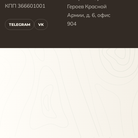
КПП 366601001
Героев Красной
Армии, д. 6, офис
904
TELEGRAM
VK