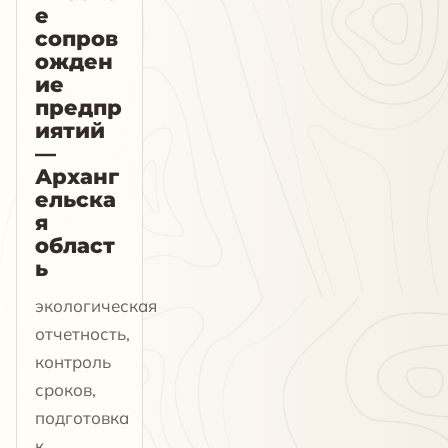
е
сопров
ожден
ие
предпр
иятий
—
Арханг
ельска
я
област
ь
экологическая
отчетность,
контроль
сроков,
подготовка
к