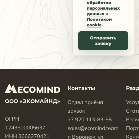
обработки
персональных
данных
и
Политикой
cookie
.
Отправить
заявку
Контакты
Раз
ООО «ЭКОМАЙНД»
Отдел приёма
Услу
заявок
Стат
ОГРН
+7 920 113-83-98
Реги
1243600005637
sales@ecomind.team
Пор
ИНН 3666270421
г. Воронеж, ул.
Конт