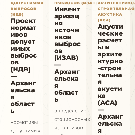
ДОПУСТИМЫХ
ВЫБРОСОВ (ИЗАВ)
АРХИТЕКТУРНО
Инвент
ВЫБРОСОВ
СТРОИТЕЛЬНАЯ
(НДВ)
АКУСТИКА
аризац
Проект
(АСА)
ия
Акусти
нормат
источн
ческие
ивов
иков
расчет
допуст
выброс
ы и
имых
ов
архите
выброс
(ИЗАВ)
ктурно
ов
—
-строи
(НДВ)
Арханг
тельна
—
ельска
я
Арханг
я
акусти
ельска
област
ка
я
ь
(АСА)
област
—
ь
определение
Арханг
стационарных
нормативы
ельска
источников
я
допустимых