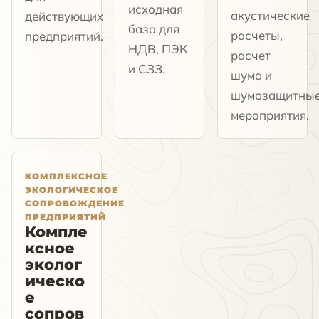
исходная
акустические
действующих
база для
расчеты,
предприятий.
НДВ, ПЭК
расчет
и СЗЗ.
шума и
шумозащитны
мероприятия.
КОМПЛЕКСНОЕ
ЭКОЛОГИЧЕСКОЕ
СОПРОВОЖДЕНИЕ
ПРЕДПРИЯТИЙ
Компле
ксное
эколог
ическо
е
сопров