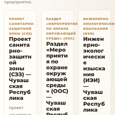
предприятия.
ПРОЕКТ
РАЗДЕЛ
ИНЖЕНЕРНО-
САНИТАРНО-
«МЕРОПРИЯТИЯ
ЭКОЛОГИЧЕСКИ
ЗАЩИТНОЙ
ПО ОХРАНЕ
ИЗЫСКАНИЯ
ЗОНЫ (СЗЗ)
ОКРУЖАЮЩЕЙ
(ИЭИ)
Проект
Инжен
СРЕДЫ» (ООС)
Раздел
санита
ерно-
«Меро
рно-
эколог
прияти
защитн
ически
я по
ой
е
охране
зоны
изыска
окруж
(СЗЗ) —
ния
ающей
Чуваш
(ИЭИ)
среды
ская
—
» (ООС)
Респуб
Чуваш
—
лика
ская
Чуваш
Респуб
проект
ская
лика
Респуб
санитарно-