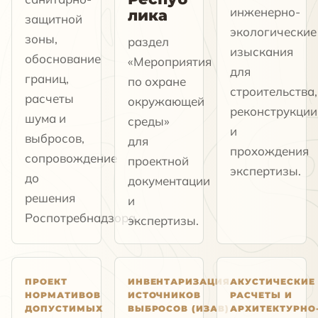
инженерно-
лика
защитной
экологические
зоны,
раздел
изыскания
обоснование
«Мероприятия
для
границ,
по охране
строительства,
расчеты
окружающей
реконструкции
шума и
среды»
и
выбросов,
для
прохождения
сопровождение
проектной
экспертизы.
до
документации
решения
и
Роспотребнадзора.
экспертизы.
ПРОЕКТ
ИНВЕНТАРИЗАЦИЯ
АКУСТИЧЕСКИЕ
НОРМАТИВОВ
ИСТОЧНИКОВ
РАСЧЕТЫ И
ДОПУСТИМЫХ
ВЫБРОСОВ (ИЗАВ)
АРХИТЕКТУРНО