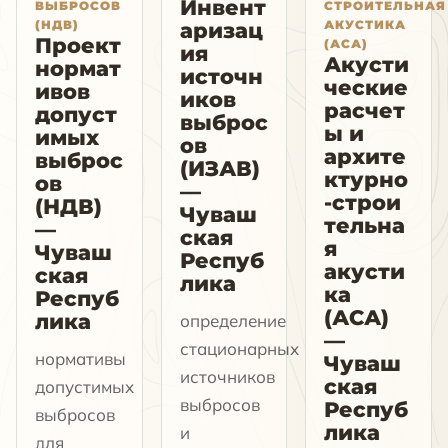
Инвент
ВЫБРОСОВ
СТРОИТЕЛЬНАЯ
(НДВ)
АКУСТИКА
аризац
Проект
(АСА)
ия
Акусти
нормат
источн
ческие
ивов
иков
расчет
допуст
выброс
ы и
имых
ов
архите
выброс
(ИЗАВ)
ктурно
ов
—
-строи
(НДВ)
Чуваш
тельна
—
ская
я
Чуваш
Респуб
акусти
ская
лика
ка
Респуб
(АСА)
лика
определение
—
стационарных
нормативы
Чуваш
источников
ская
допустимых
выбросов
Респуб
выбросов
лика
и
для