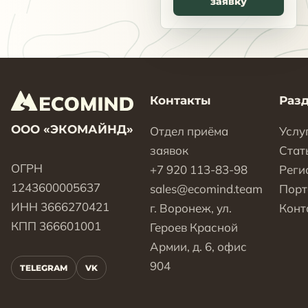
заявку
Контакты
Раз
ООО «ЭКОМАЙНД»
Отдел приёма
Услу
заявок
Стат
ОГРН
+7 920 113-83-98
Реги
1243600005637
sales@ecomind.team
Пор
ИНН 3666270421
г. Воронеж, ул.
Конт
КПП 366601001
Героев Красной
Армии, д. 6, офис
904
TELEGRAM
VK