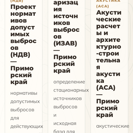
(НДВ)
АКУСТИКА
аризац
Проект
(АСА)
ия
Акусти
нормат
источн
ческие
ивов
иков
расчет
допуст
выброс
ы и
имых
ов
архите
выброс
(ИЗАВ)
ктурно
ов
—
-строи
(НДВ)
Примо
тельна
—
рский
я
Примо
край
акусти
рский
ка
край
определение
(АСА)
стационарных
нормативы
—
источников
Примо
допустимых
выбросов
рский
выбросов
край
и
для
исходная
акустические
действующих
база для