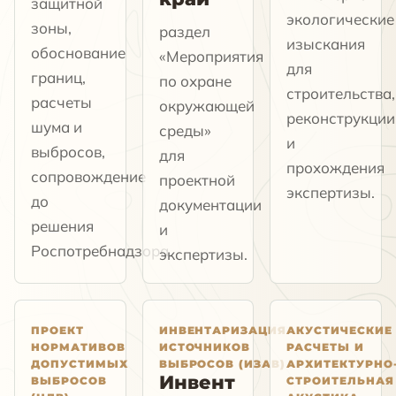
защитной
экологические
зоны,
раздел
изыскания
обоснование
«Мероприятия
для
границ,
по охране
строительства,
расчеты
окружающей
реконструкции
шума и
среды»
и
выбросов,
для
прохождения
сопровождение
проектной
экспертизы.
до
документации
решения
и
Роспотребнадзора.
экспертизы.
ПРОЕКТ
ИНВЕНТАРИЗАЦИЯ
АКУСТИЧЕСКИЕ
НОРМАТИВОВ
ИСТОЧНИКОВ
РАСЧЕТЫ И
ДОПУСТИМЫХ
ВЫБРОСОВ (ИЗАВ)
АРХИТЕКТУРНО
Инвент
ВЫБРОСОВ
СТРОИТЕЛЬНАЯ