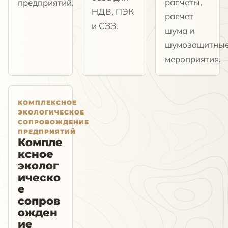
расчеты,
предприятий.
НДВ, ПЭК
расчет
и СЗЗ.
шума и
шумозащитны
мероприятия.
КОМПЛЕКСНОЕ
ЭКОЛОГИЧЕСКОЕ
СОПРОВОЖДЕНИЕ
ПРЕДПРИЯТИЙ
Компле
ксное
эколог
ическо
е
сопров
ожден
ие