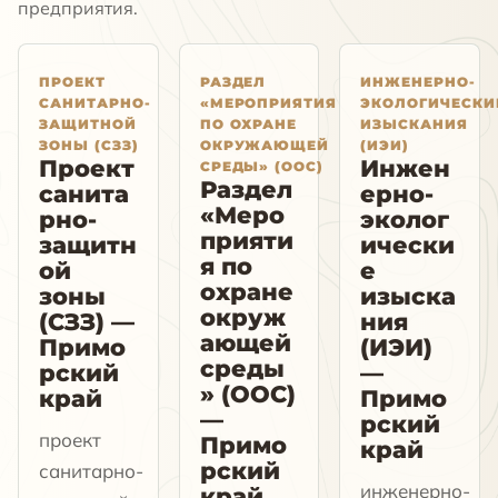
предприятия.
ПРОЕКТ
РАЗДЕЛ
ИНЖЕНЕРНО-
САНИТАРНО-
«МЕРОПРИЯТИЯ
ЭКОЛОГИЧЕСКИ
ЗАЩИТНОЙ
ПО ОХРАНЕ
ИЗЫСКАНИЯ
ЗОНЫ (СЗЗ)
ОКРУЖАЮЩЕЙ
(ИЭИ)
Проект
Инжен
СРЕДЫ» (ООС)
Раздел
санита
ерно-
«Меро
рно-
эколог
прияти
защитн
ически
я по
ой
е
охране
зоны
изыска
окруж
(СЗЗ) —
ния
ающей
Примо
(ИЭИ)
среды
рский
—
» (ООС)
край
Примо
—
рский
проект
Примо
край
рский
санитарно-
инженерно-
край