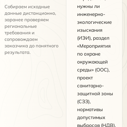
нужны ли
Собираем исходные
данные дистанционно,
инженерно-
заранее проверяем
экологические
региональные
изыскания
требования и
(ИЭИ), раздел
сопровождаем
заказчика до понятного
«Мероприятия
результата.
по охране
окружающей
среды» (ООС),
проект
санитарно-
защитной зоны
(СЗЗ),
нормативы
допустимых
выбросов (НДВ),