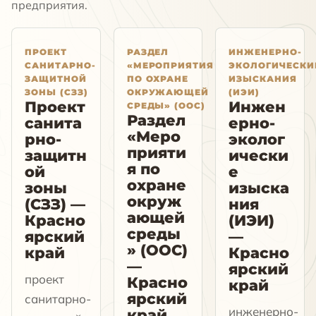
предприятия.
ПРОЕКТ
РАЗДЕЛ
ИНЖЕНЕРНО-
САНИТАРНО-
«МЕРОПРИЯТИЯ
ЭКОЛОГИЧЕСКИ
ЗАЩИТНОЙ
ПО ОХРАНЕ
ИЗЫСКАНИЯ
ЗОНЫ (СЗЗ)
ОКРУЖАЮЩЕЙ
(ИЭИ)
Проект
Инжен
СРЕДЫ» (ООС)
Раздел
санита
ерно-
«Меро
рно-
эколог
прияти
защитн
ически
я по
ой
е
охране
зоны
изыска
окруж
(СЗЗ) —
ния
ающей
Красно
(ИЭИ)
среды
ярский
—
» (ООС)
край
Красно
—
ярский
проект
Красно
край
ярский
санитарно-
инженерно-
край