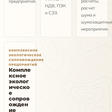
расчеты,
предприятий.
НДВ, ПЭК
расчет
и СЗЗ.
шума и
шумозащитны
мероприятия.
КОМПЛЕКСНОЕ
ЭКОЛОГИЧЕСКОЕ
СОПРОВОЖДЕНИЕ
ПРЕДПРИЯТИЙ
Компле
ксное
эколог
ическо
е
сопров
ожден
ие