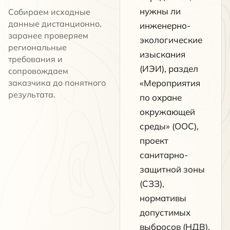
нужны ли
Собираем исходные
данные дистанционно,
инженерно-
заранее проверяем
экологические
региональные
изыскания
требования и
(ИЭИ), раздел
сопровождаем
заказчика до понятного
«Мероприятия
результата.
по охране
окружающей
среды» (ООС),
проект
санитарно-
защитной зоны
(СЗЗ),
нормативы
допустимых
выбросов (НДВ),