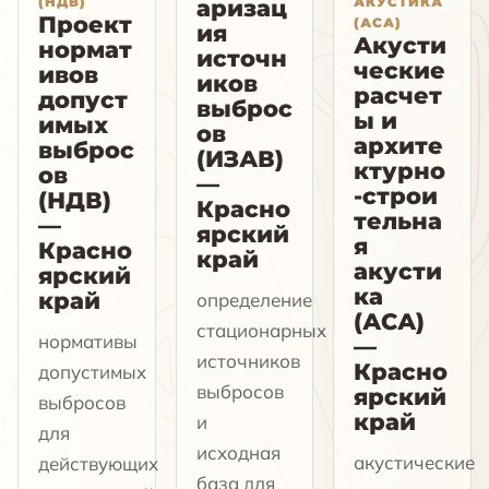
(НДВ)
АКУСТИКА
аризац
Проект
(АСА)
ия
Акусти
нормат
источн
ческие
ивов
иков
расчет
допуст
выброс
ы и
имых
ов
архите
выброс
(ИЗАВ)
ктурно
ов
—
-строи
(НДВ)
Красно
тельна
—
ярский
я
Красно
край
акусти
ярский
ка
край
определение
(АСА)
стационарных
нормативы
—
источников
Красно
допустимых
выбросов
ярский
выбросов
край
и
для
исходная
акустические
действующих
база для