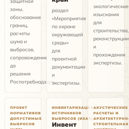
защитной
экологические
зоны,
раздел
изыскания
обоснование
«Мероприятия
для
границ,
по охране
строительства,
расчеты
окружающей
реконструкции
шума и
среды»
и
выбросов,
для
прохождения
сопровождение
проектной
экспертизы.
до
документации
решения
и
Роспотребнадзора.
экспертизы.
ПРОЕКТ
ИНВЕНТАРИЗАЦИЯ
АКУСТИЧЕСКИЕ
НОРМАТИВОВ
ИСТОЧНИКОВ
РАСЧЕТЫ И
ДОПУСТИМЫХ
ВЫБРОСОВ (ИЗАВ)
АРХИТЕКТУРНО
Инвент
ВЫБРОСОВ
СТРОИТЕЛЬНАЯ