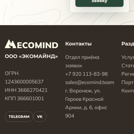
заявку
Контакты
Раз
ООО «ЭКОМАЙНД»
Отдел приёма
Услу
заявок
Стат
ОГРН
+7 920 113-83-98
Реги
1243600005637
sales@ecomind.team
Пор
ИНН 3666270421
г. Воронеж, ул.
Конт
КПП 366601001
Героев Красной
Армии, д. 6, офис
904
TELEGRAM
VK