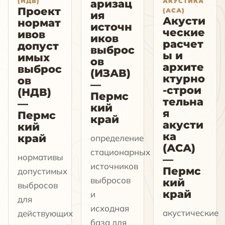
(НДВ)
АКУСТИКА
аризац
Проект
(АСА)
ия
Акусти
нормат
источн
ческие
ивов
иков
расчет
допуст
выброс
ы и
имых
ов
архите
выброс
(ИЗАВ)
ктурно
ов
—
-строи
(НДВ)
Пермс
тельна
—
кий
я
Пермс
край
акусти
кий
ка
край
определение
(АСА)
стационарных
нормативы
—
источников
Пермс
допустимых
выбросов
кий
выбросов
край
и
для
исходная
акустические
действующих
база для