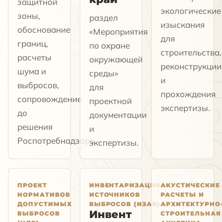
защитной
экологические
зоны,
раздел
изыскания
обоснование
«Мероприятия
для
границ,
по охране
строительства,
расчеты
окружающей
реконструкции
шума и
среды»
и
выбросов,
для
прохождения
сопровождение
проектной
экспертизы.
до
документации
решения
и
Роспотребнадзора.
экспертизы.
ПРОЕКТ
ИНВЕНТАРИЗАЦИЯ
АКУСТИЧЕСКИЕ
НОРМАТИВОВ
ИСТОЧНИКОВ
РАСЧЕТЫ И
ДОПУСТИМЫХ
ВЫБРОСОВ (ИЗАВ)
АРХИТЕКТУРНО
Инвент
ВЫБРОСОВ
СТРОИТЕЛЬНАЯ