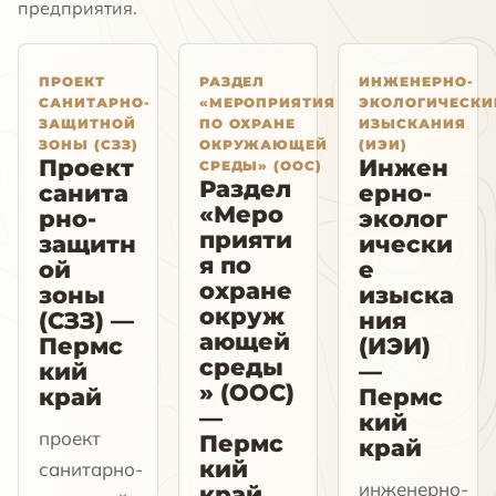
предприятия.
ПРОЕКТ
РАЗДЕЛ
ИНЖЕНЕРНО-
САНИТАРНО-
«МЕРОПРИЯТИЯ
ЭКОЛОГИЧЕСКИ
ЗАЩИТНОЙ
ПО ОХРАНЕ
ИЗЫСКАНИЯ
ЗОНЫ (СЗЗ)
ОКРУЖАЮЩЕЙ
(ИЭИ)
Проект
Инжен
СРЕДЫ» (ООС)
Раздел
санита
ерно-
«Меро
рно-
эколог
прияти
защитн
ически
я по
ой
е
охране
зоны
изыска
окруж
(СЗЗ) —
ния
ающей
Пермс
(ИЭИ)
среды
кий
—
» (ООС)
край
Пермс
—
кий
проект
Пермс
край
кий
санитарно-
инженерно-
край