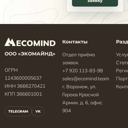
заявку
Контакты
Раз
ООО «ЭКОМАЙНД»
Отдел приёма
Услу
заявок
Стат
ОГРН
+7 920 113-83-98
Реги
1243600005637
sales@ecomind.team
Пор
ИНН 3666270421
г. Воронеж, ул.
Конт
КПП 366601001
Героев Красной
Армии, д. 6, офис
904
TELEGRAM
VK