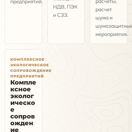
расчеты,
предприятий.
НДВ, ПЭК
расчет
и СЗЗ.
шума и
шумозащитны
мероприятия.
КОМПЛЕКСНОЕ
ЭКОЛОГИЧЕСКОЕ
СОПРОВОЖДЕНИЕ
ПРЕДПРИЯТИЙ
Компле
ксное
эколог
ическо
е
сопров
ожден
ие