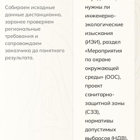
нужны ли
Собираем исходные
данные дистанционно,
инженерно-
заранее проверяем
экологические
региональные
изыскания
требования и
(ИЭИ), раздел
сопровождаем
заказчика до понятного
«Мероприятия
результата.
по охране
окружающей
среды» (ООС),
проект
санитарно-
защитной зоны
(СЗЗ),
нормативы
допустимых
выбросов (НДВ),