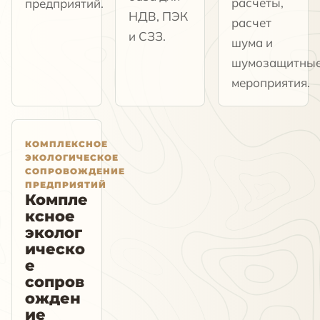
расчеты,
предприятий.
НДВ, ПЭК
расчет
и СЗЗ.
шума и
шумозащитны
мероприятия.
КОМПЛЕКСНОЕ
ЭКОЛОГИЧЕСКОЕ
СОПРОВОЖДЕНИЕ
ПРЕДПРИЯТИЙ
Компле
ксное
эколог
ическо
е
сопров
ожден
ие