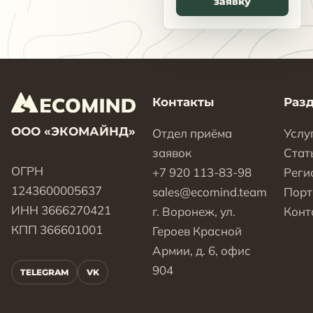
заявку
Контакты
Раз
ООО «ЭКОМАЙНД»
Отдел приёма
Услу
заявок
Стат
ОГРН
+7 920 113-83-98
Реги
1243600005637
sales@ecomind.team
Пор
ИНН 3666270421
г. Воронеж, ул.
Конт
КПП 366601001
Героев Красной
Армии, д. 6, офис
904
TELEGRAM
VK