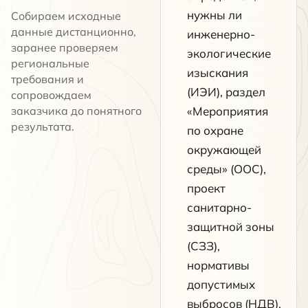
нужны ли
Собираем исходные
данные дистанционно,
инженерно-
заранее проверяем
экологические
региональные
изыскания
требования и
(ИЭИ), раздел
сопровождаем
заказчика до понятного
«Мероприятия
результата.
по охране
окружающей
среды» (ООС),
проект
санитарно-
защитной зоны
(СЗЗ),
нормативы
допустимых
выбросов (НДВ),