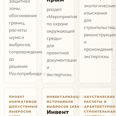
защитной
экологические
зоны,
раздел
изыскания
обоснование
«Мероприятия
для
границ,
по охране
строительства,
расчеты
окружающей
реконструкции
шума и
среды»
и
выбросов,
для
прохождения
сопровождение
проектной
экспертизы.
до
документации
решения
и
Роспотребнадзора.
экспертизы.
ПРОЕКТ
ИНВЕНТАРИЗАЦИЯ
АКУСТИЧЕСКИЕ
НОРМАТИВОВ
ИСТОЧНИКОВ
РАСЧЕТЫ И
ДОПУСТИМЫХ
ВЫБРОСОВ (ИЗАВ)
АРХИТЕКТУРНО
Инвент
ВЫБРОСОВ
СТРОИТЕЛЬНАЯ