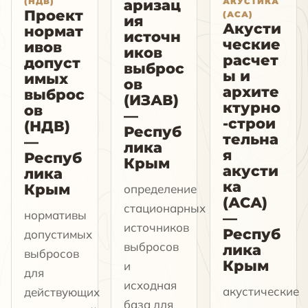
(НДВ)
АКУСТИКА
аризац
Проект
(АСА)
ия
Акусти
нормат
источн
ческие
ивов
иков
расчет
допуст
выброс
ы и
имых
ов
архите
выброс
(ИЗАВ)
ктурно
ов
—
-строи
(НДВ)
Респуб
тельна
—
лика
я
Респуб
Крым
акусти
лика
ка
Крым
определение
(АСА)
стационарных
нормативы
—
источников
Респуб
допустимых
выбросов
лика
выбросов
Крым
и
для
исходная
акустические
действующих
база для