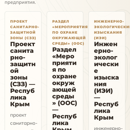
предприятия.
ПРОЕКТ
РАЗДЕЛ
ИНЖЕНЕРНО-
САНИТАРНО-
«МЕРОПРИЯТИЯ
ЭКОЛОГИЧЕСКИ
ЗАЩИТНОЙ
ПО ОХРАНЕ
ИЗЫСКАНИЯ
ЗОНЫ (СЗЗ)
ОКРУЖАЮЩЕЙ
(ИЭИ)
Проект
Инжен
СРЕДЫ» (ООС)
Раздел
санита
ерно-
«Меро
рно-
эколог
прияти
защитн
ически
я по
ой
е
охране
зоны
изыска
окруж
(СЗЗ) —
ния
ающей
Респуб
(ИЭИ)
среды
лика
—
» (ООС)
Крым
Респуб
—
лика
проект
Респуб
Крым
лика
санитарно-
инженерно-
Крым