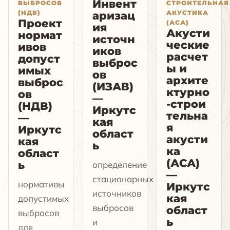
Инвент
ВЫБРОСОВ
СТРОИТЕЛЬНАЯ
(НДВ)
АКУСТИКА
аризац
Проект
(АСА)
ия
Акусти
нормат
источн
ческие
ивов
иков
расчет
допуст
выброс
ы и
имых
ов
архите
выброс
(ИЗАВ)
ктурно
ов
—
-строи
(НДВ)
Иркутс
тельна
—
кая
я
Иркутс
област
акусти
кая
ь
ка
област
(АСА)
ь
определение
—
стационарных
нормативы
Иркутс
источников
кая
допустимых
выбросов
област
выбросов
ь
и
для