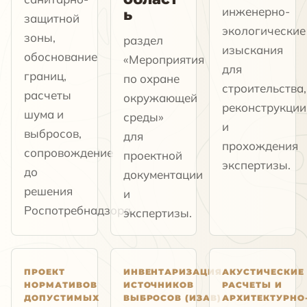
инженерно-
ь
защитной
экологические
зоны,
раздел
изыскания
обоснование
«Мероприятия
для
границ,
по охране
строительства,
расчеты
окружающей
реконструкции
шума и
среды»
и
выбросов,
для
прохождения
сопровождение
проектной
экспертизы.
до
документации
решения
и
Роспотребнадзора.
экспертизы.
ПРОЕКТ
ИНВЕНТАРИЗАЦИЯ
АКУСТИЧЕСКИЕ
НОРМАТИВОВ
ИСТОЧНИКОВ
РАСЧЕТЫ И
ДОПУСТИМЫХ
ВЫБРОСОВ (ИЗАВ)
АРХИТЕКТУРНО