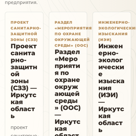
предприятия.
ПРОЕКТ
РАЗДЕЛ
ИНЖЕНЕРНО-
САНИТАРНО-
«МЕРОПРИЯТИЯ
ЭКОЛОГИЧЕСКИ
ЗАЩИТНОЙ
ПО ОХРАНЕ
ИЗЫСКАНИЯ
ЗОНЫ (СЗЗ)
ОКРУЖАЮЩЕЙ
(ИЭИ)
Проект
Инжен
СРЕДЫ» (ООС)
Раздел
санита
ерно-
«Меро
рно-
эколог
прияти
защитн
ически
я по
ой
е
охране
зоны
изыска
окруж
(СЗЗ) —
ния
ающей
Иркутс
(ИЭИ)
среды
кая
—
» (ООС)
област
Иркутс
—
ь
кая
Иркутс
област
проект
кая
ь
област
санитарно-