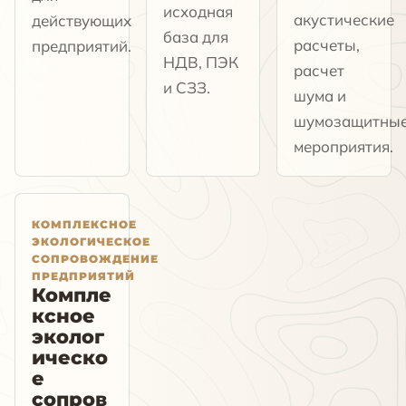
исходная
акустические
действующих
база для
расчеты,
предприятий.
НДВ, ПЭК
расчет
и СЗЗ.
шума и
шумозащитны
мероприятия.
КОМПЛЕКСНОЕ
ЭКОЛОГИЧЕСКОЕ
СОПРОВОЖДЕНИЕ
ПРЕДПРИЯТИЙ
Компле
ксное
эколог
ическо
е
сопров