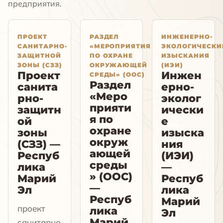
предприятия.
ПРОЕКТ
РАЗДЕЛ
ИНЖЕНЕРНО-
САНИТАРНО-
«МЕРОПРИЯТИЯ
ЭКОЛОГИЧЕСКИ
ЗАЩИТНОЙ
ПО ОХРАНЕ
ИЗЫСКАНИЯ
ЗОНЫ (СЗЗ)
ОКРУЖАЮЩЕЙ
(ИЭИ)
Проект
Инжен
СРЕДЫ» (ООС)
Раздел
санита
ерно-
«Меро
рно-
эколог
прияти
защитн
ически
я по
ой
е
охране
зоны
изыска
окруж
(СЗЗ) —
ния
ающей
Респуб
(ИЭИ)
среды
лика
—
» (ООС)
Марий
Респуб
—
Эл
лика
Респуб
Марий
проект
лика
Эл
Марий
санитарно-