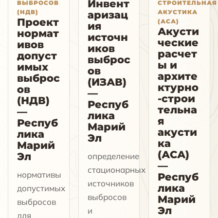
Инвент
ВЫБРОСОВ
СТРОИТЕЛЬНАЯ
(НДВ)
АКУСТИКА
аризац
Проект
(АСА)
ия
Акусти
нормат
источн
ческие
ивов
иков
расчет
допуст
выброс
ы и
имых
ов
архите
выброс
(ИЗАВ)
ктурно
ов
—
-строи
(НДВ)
Респуб
тельна
—
лика
я
Респуб
Марий
акусти
лика
Эл
ка
Марий
(АСА)
Эл
определение
—
стационарных
нормативы
Респуб
источников
лика
допустимых
выбросов
Марий
выбросов
Эл
и
для