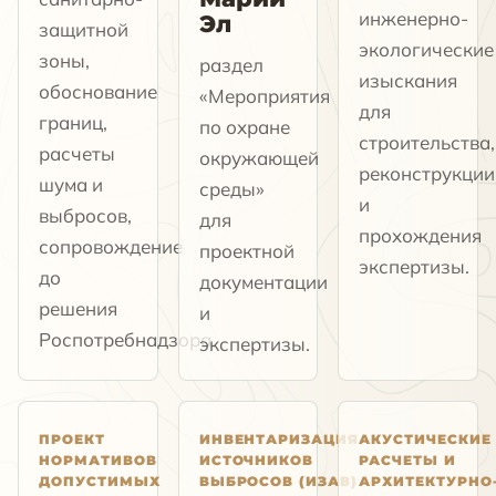
инженерно-
Эл
защитной
экологические
зоны,
раздел
изыскания
обоснование
«Мероприятия
для
границ,
по охране
строительства,
расчеты
окружающей
реконструкции
шума и
среды»
и
выбросов,
для
прохождения
сопровождение
проектной
экспертизы.
до
документации
решения
и
Роспотребнадзора.
экспертизы.
ПРОЕКТ
ИНВЕНТАРИЗАЦИЯ
АКУСТИЧЕСКИЕ
НОРМАТИВОВ
ИСТОЧНИКОВ
РАСЧЕТЫ И
ДОПУСТИМЫХ
ВЫБРОСОВ (ИЗАВ)
АРХИТЕКТУРНО