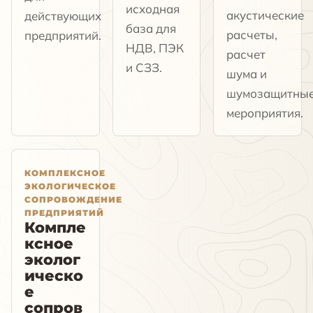
исходная
акустические
действующих
база для
расчеты,
предприятий.
НДВ, ПЭК
расчет
и СЗЗ.
шума и
шумозащитны
мероприятия.
КОМПЛЕКСНОЕ
ЭКОЛОГИЧЕСКОЕ
СОПРОВОЖДЕНИЕ
ПРЕДПРИЯТИЙ
Компле
ксное
эколог
ическо
е
сопров