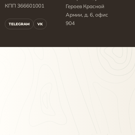
КПП 366601001
Героев Красной
Армии, д. 6, офис
904
TELEGRAM
VK