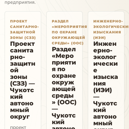
предприятия.
ПРОЕКТ
РАЗДЕЛ
ИНЖЕНЕРНО-
САНИТАРНО-
«МЕРОПРИЯТИЯ
ЭКОЛОГИЧЕСКИ
ЗАЩИТНОЙ
ПО ОХРАНЕ
ИЗЫСКАНИЯ
ЗОНЫ (СЗЗ)
ОКРУЖАЮЩЕЙ
(ИЭИ)
Проект
Инжен
СРЕДЫ» (ООС)
Раздел
санита
ерно-
«Меро
рно-
эколог
прияти
защитн
ически
я по
ой
е
охране
зоны
изыска
окруж
(СЗЗ) —
ния
ающей
Чукотс
(ИЭИ)
среды
кий
—
» (ООС)
автоно
Чукотс
—
мный
кий
Чукотс
округ
автоно
кий
мный
проект
автоно