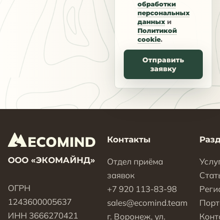
обработки
персональных
данных
и
Политикой
cookie
.
Отправить
заявку
Контакты
Раз
ООО «ЭКОМАЙНД»
Отдел приёма
Услу
заявок
Стат
ОГРН
+7 920 113-83-98
Реги
1243600005637
sales@ecomind.team
Пор
ИНН 3666270421
г. Воронеж, ул.
Конт