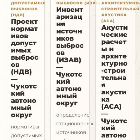
ДОПУСТИМЫХ
ВЫБРОСОВ (ИЗАВ)
АРХИТЕКТУРНО
Инвент
ВЫБРОСОВ
СТРОИТЕЛЬНАЯ
(НДВ)
АКУСТИКА
аризац
Проект
(АСА)
ия
Акусти
нормат
источн
ческие
ивов
иков
расчет
допуст
выброс
ы и
имых
ов
архите
выброс
(ИЗАВ)
ктурно
ов
—
-строи
(НДВ)
Чукотс
тельна
—
кий
я
Чукотс
автоно
акусти
кий
мный
ка
автоно
округ
(АСА)
мный
—
округ
определение
Чукотс
стационарных
нормативы
кий
источников
автоно
допустимых