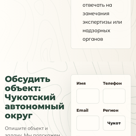
отвечать на
замечания
экспертизы или
надзорных
органов
Обсудить
Имя
Телефон
объект:
Чукотский
автономный
Email
Регион
округ
Опишите объект и
задачу. Мы подскажем,