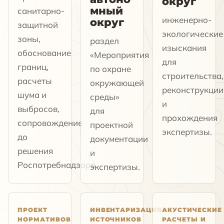
округ
мный
санитарно-
инженерно-
округ
защитной
экологические
зоны,
раздел
изыскания
обоснование
«Мероприятия
для
границ,
по охране
строительства,
расчеты
окружающей
реконструкции
шума и
среды»
и
выбросов,
для
прохождения
сопровождение
проектной
экспертизы.
до
документации
решения
и
Роспотребнадзора.
экспертизы.
ПРОЕКТ
ИНВЕНТАРИЗАЦИЯ
АКУСТИЧЕСКИЕ
НОРМАТИВОВ
ИСТОЧНИКОВ
РАСЧЕТЫ И