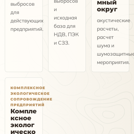
выбросов
мный
выбросов
округ
и
для
исходная
акустические
действующих
база для
расчеты,
предприятий.
НДВ, ПЭК
расчет
и СЗЗ.
шума и
шумозащитны
мероприятия.
КОМПЛЕКСНОЕ
ЭКОЛОГИЧЕСКОЕ
СОПРОВОЖДЕНИЕ
ПРЕДПРИЯТИЙ
Компле
ксное
эколог
ическо