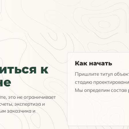
Как начать
ться к
Пришлите титул объект
не
стадию проектировани
Мы определим состав р
йте, это не ограничивает
счеты, экспертиза и
ым заказчика и