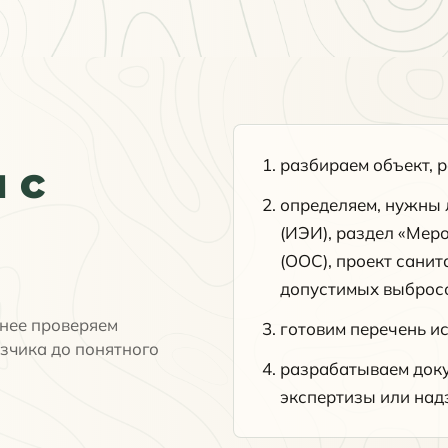
разбираем объект, р
 с
определяем, нужны 
(ИЭИ), раздел «Мер
(ООС), проект сани
допустимых выбросо
нее проверяем
готовим перечень и
зчика до понятного
разрабатываем доку
экспертизы или над